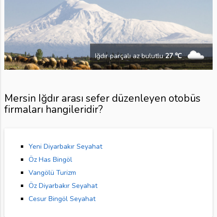
Iğdır parçalı az bulutlu
27 ℃
Mersin Iğdır arası sefer düzenleyen otobüs
firmaları hangileridir?
Yeni Diyarbakır Seyahat
Öz Has Bingöl
Vangölü Turizm
Öz Diyarbakır Seyahat
Cesur Bingöl Seyahat