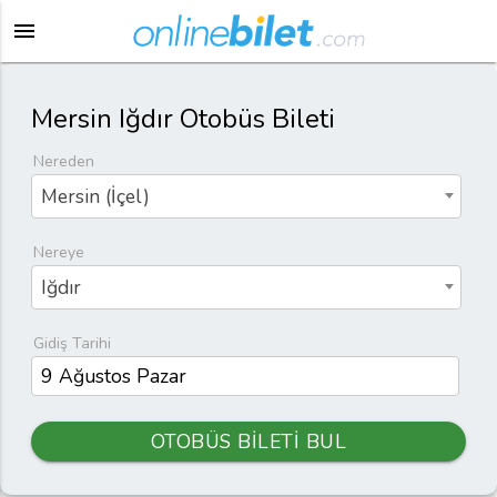
menu
Mersin Iğdır Otobüs Bileti
Nereden
Mersin (İçel)
Nereye
Iğdır
Gidiş Tarihi
OTOBÜS BİLETİ BUL