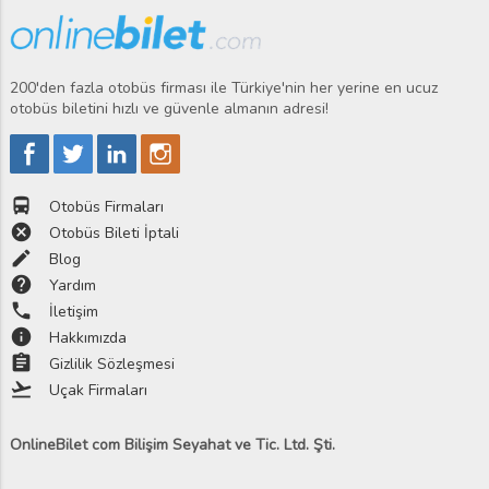
200'den fazla otobüs firması ile Türkiye'nin her yerine en ucuz
otobüs biletini hızlı ve güvenle almanın adresi!
directions_bus
Otobüs Firmaları
cancel
Otobüs Bileti İptali
edit
Blog
help
Yardım
phone
İletişim
info
Hakkımızda
assignment
Gizlilik Sözleşmesi
flight_takeoff
Uçak Firmaları
OnlineBilet com Bilişim Seyahat ve Tic. Ltd. Şti.