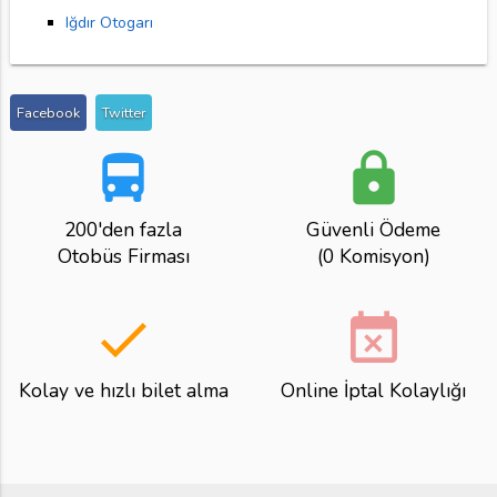
Iğdır Otogarı
Facebook
Twitter
directions_bus
lock
200'den fazla
Güvenli Ödeme
Otobüs Firması
(0 Komisyon)
done
event_busy
Kolay ve hızlı bilet alma
Online İptal Kolaylığı