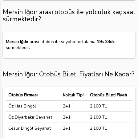
Mersin Iğdır arası otobüs ile yolculuk kaç saat
sürmektedir?
Mersin Iğdır
arası otobüs ile seyahat ortalama
19s 33dk
sürmektedir.
Mersin Iğdır Otobüs Bileti Fiyatları Ne Kadar?
Otobüs Firması
Koltuk Tipi
Otobüs Bileti Fiyatı
Öz Has Bingöl
2+1
2.100 TL
Öz Diyarbakır Seyahat
2+1
2.100 TL
Cesur Bingöl Seyahat
2+1
2.100 TL