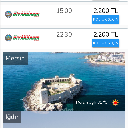
15:00
2.200 TL
KOLTUK SEÇİN
22:30
2.200 TL
KOLTUK SEÇİN
Mersin
Mersin açık
31 ℃
Iğdır