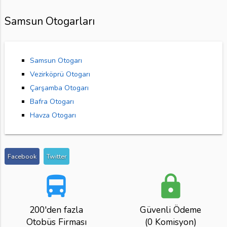
Samsun Otogarları
Samsun Otogarı
Vezirköprü Otogarı
Çarşamba Otogarı
Bafra Otogarı
Havza Otogarı
Facebook
Twitter
directions_bus
lock
200'den fazla
Güvenli Ödeme
Otobüs Firması
(0 Komisyon)