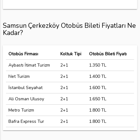
Samsun Çerkezköy Otobüs Bileti Fiyatları Ne
Kadar?
Otobüs Firması
Koltuk Tipi
Otobüs Bileti Fiyatı
Aybastı İtimat Turizm
2+1
1.350 TL
Net Turizm
2+1
1.400 TL
İstanbul Seyahat
2+1
1.600 TL
Ali Osman Ulusoy
2+1
1.650 TL
Metro Turizm
2+1
1.800 TL
Bafra Express Tur
2+1
1.800 TL