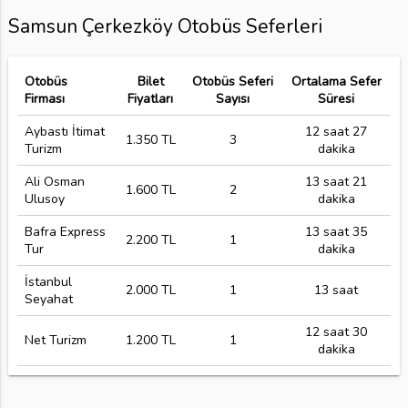
Samsun Çerkezköy Otobüs Seferleri
Otobüs
Bilet
Otobüs Seferi
Ortalama Sefer
Firması
Fiyatları
Sayısı
Süresi
Aybastı İtimat
12 saat 27
1.350 TL
3
Turizm
dakika
Ali Osman
13 saat 21
1.600 TL
2
Ulusoy
dakika
Bafra Express
13 saat 35
2.200 TL
1
Tur
dakika
İstanbul
2.000 TL
1
13 saat
Seyahat
12 saat 30
Net Turizm
1.200 TL
1
dakika