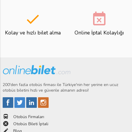
done
event_busy
Kolay ve hızlı bilet alma
Online İptal Kolaylığı
200'den fazla otobüs firması ile Türkiye'nin her yerine en ucuz
otobüs biletini hızlı ve güvenle almanın adresi!
directions_bus
Otobüs Firmaları
cancel
Otobüs Bileti İptali
edit
Blog