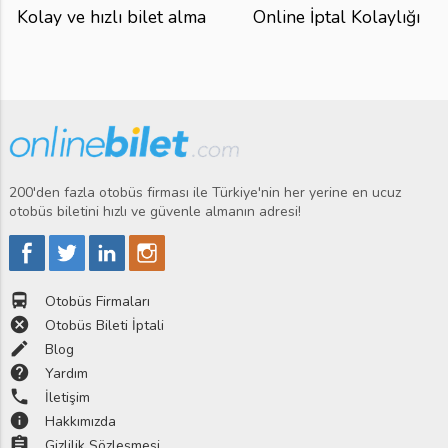
Kolay ve hızlı bilet alma
Online İptal Kolaylığı
200'den fazla otobüs firması ile Türkiye'nin her yerine en ucuz
otobüs biletini hızlı ve güvenle almanın adresi!
directions_bus
Otobüs Firmaları
cancel
Otobüs Bileti İptali
edit
Blog
help
Yardım
phone
İletişim
info
Hakkımızda
assignment
Gizlilik Sözleşmesi