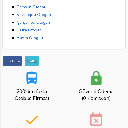
Samsun Otogarı
Vezirköprü Otogarı
Çarşamba Otogarı
Bafra Otogarı
Havza Otogarı
Facebook
Twitter
directions_bus
lock
200'den fazla
Güvenli Ödeme
Otobüs Firması
(0 Komisyon)
done
event_busy