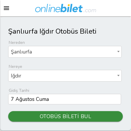
menu
Şanlıurfa Iğdır Otobüs Bileti
Nereden
Şanlıurfa
Nereye
Iğdır
Gidiş Tarihi
OTOBÜS BİLETİ BUL