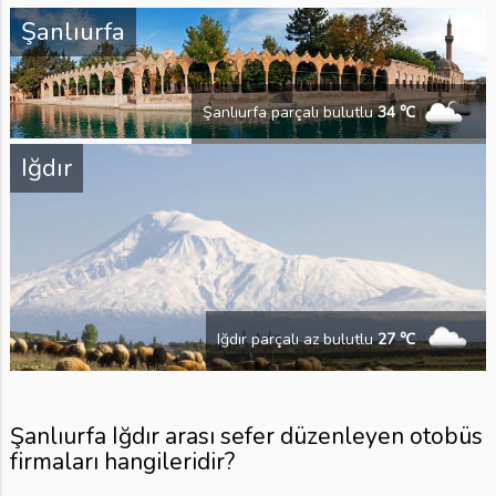
Şanlıurfa
Şanlıurfa parçalı bulutlu
34 ℃
Iğdır
Iğdır parçalı az bulutlu
27 ℃
Şanlıurfa Iğdır arası sefer düzenleyen otobüs
firmaları hangileridir?