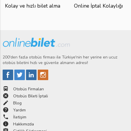
Kolay ve hızlı bilet alma
Online İptal Kolaylığı
200'den fazla otobüs firması ile Türkiye'nin her yerine en ucuz
otobüs biletini hızlı ve güvenle almanın adresi!
directions_bus
Otobüs Firmaları
cancel
Otobüs Bileti İptali
edit
Blog
help
Yardım
phone
İletişim
info
Hakkımızda
assignment