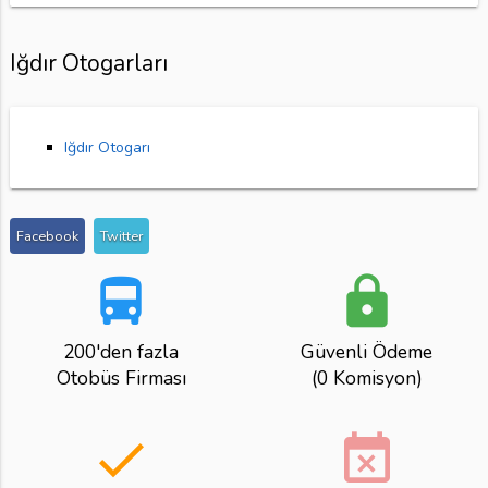
Iğdır Otogarları
Iğdır Otogarı
Facebook
Twitter
directions_bus
lock
200'den fazla
Güvenli Ödeme
Otobüs Firması
(0 Komisyon)
done
event_busy