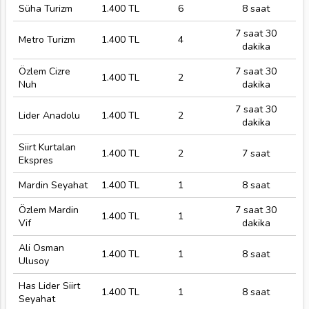
Süha Turizm
1.400 TL
6
8 saat
7 saat 30
Metro Turizm
1.400 TL
4
dakika
Özlem Cizre
7 saat 30
1.400 TL
2
Nuh
dakika
7 saat 30
Lider Anadolu
1.400 TL
2
dakika
Siirt Kurtalan
1.400 TL
2
7 saat
Ekspres
Mardin Seyahat
1.400 TL
1
8 saat
Özlem Mardin
7 saat 30
1.400 TL
1
Vif
dakika
Ali Osman
1.400 TL
1
8 saat
Ulusoy
Has Lider Siirt
1.400 TL
1
8 saat
Seyahat