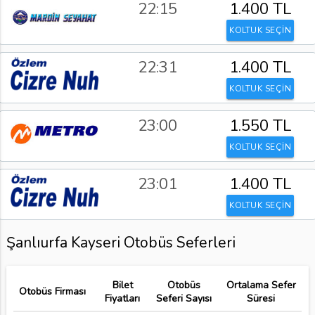
22:15
1.400 TL
KOLTUK SEÇİN
22:31
1.400 TL
KOLTUK SEÇİN
23:00
1.550 TL
KOLTUK SEÇİN
23:01
1.400 TL
KOLTUK SEÇİN
Şanlıurfa Kayseri Otobüs Seferleri
Bilet
Otobüs
Ortalama Sefer
Otobüs Firması
Fiyatları
Seferi Sayısı
Süresi