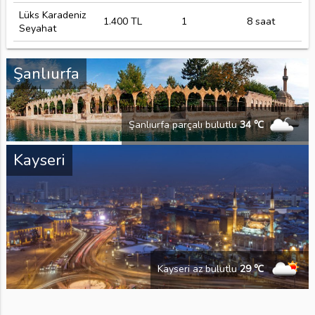
Lüks Karadeniz
1.400 TL
1
8 saat
Seyahat
Şanlıurfa
Şanlıurfa parçalı bulutlu
34 ℃
Kayseri
Kayseri az bulutlu
29 ℃