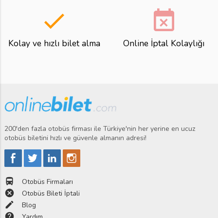
done
event_busy
Kolay ve hızlı bilet alma
Online İptal Kolaylığı
200'den fazla otobüs firması ile Türkiye'nin her yerine en ucuz
otobüs biletini hızlı ve güvenle almanın adresi!
directions_bus
Otobüs Firmaları
cancel
Otobüs Bileti İptali
edit
Blog
help
Yardım