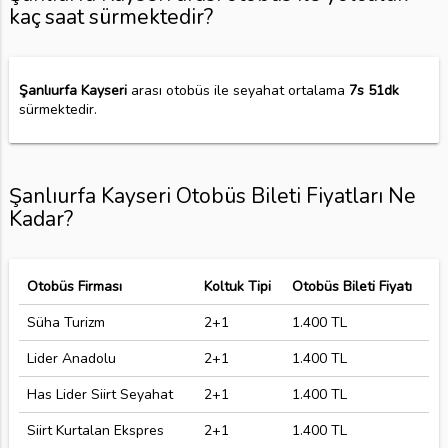
kaç saat sürmektedir?
Şanlıurfa Kayseri
arası otobüs ile seyahat ortalama
7s 51dk
sürmektedir.
Şanlıurfa Kayseri Otobüs Bileti Fiyatları Ne
Kadar?
Otobüs Firması
Koltuk Tipi
Otobüs Bileti Fiyatı
Süha Turizm
2+1
1.400 TL
Lider Anadolu
2+1
1.400 TL
Has Lider Siirt Seyahat
2+1
1.400 TL
Siirt Kurtalan Ekspres
2+1
1.400 TL