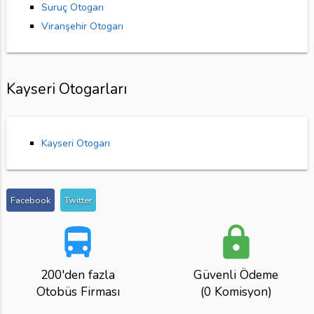
Suruç Otogarı
Viranşehir Otogarı
Kayseri Otogarları
Kayseri Otogarı
Facebook
Twitter
directions_bus
lock
200'den fazla
Güvenli Ödeme
Otobüs Firması
(0 Komisyon)