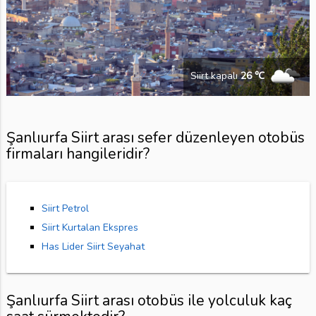
Siirt kapalı
26 ℃
Şanlıurfa Siirt arası sefer düzenleyen otobüs
firmaları hangileridir?
Siirt Petrol
Siirt Kurtalan Ekspres
Has Lider Siirt Seyahat
Şanlıurfa Siirt arası otobüs ile yolculuk kaç