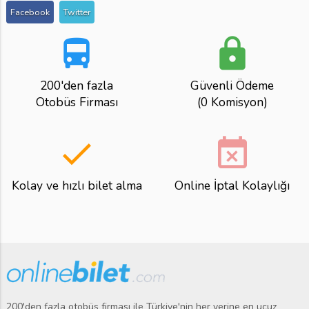
Facebook
Twitter
directions_bus
lock
200'den fazla
Güvenli Ödeme
Otobüs Firması
(0 Komisyon)
done
event_busy
Kolay ve hızlı bilet alma
Online İptal Kolaylığı
200'den fazla otobüs firması ile Türkiye'nin her yerine en ucuz