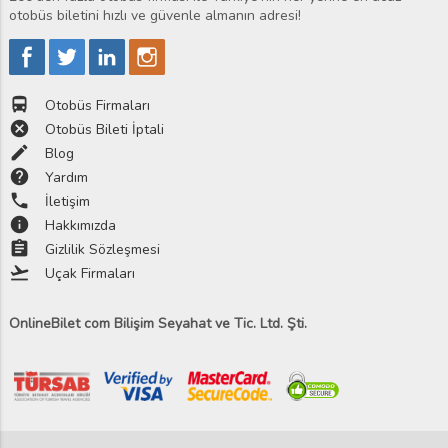
otobüs biletini hızlı ve güvenle almanın adresi!
directions_bus
Otobüs Firmaları
cancel
Otobüs Bileti İptali
edit
Blog
help
Yardım
phone
İletişim
info
Hakkımızda
assignment
Gizlilik Sözleşmesi
flight_takeoff
Uçak Firmaları
OnlineBilet com Bilişim Seyahat ve Tic. Ltd. Şti.