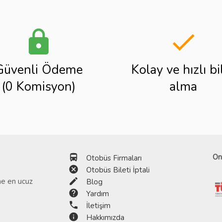
lock
done
Güvenli Ödeme
Kolay ve hızlı bi
(0 Komisyon)
alma
directions_bus
On
Otobüs Firmaları
cancel
Otobüs Bileti İptali
edit
ine en ucuz
Blog
help
Yardım
phone
İletişim
info
Hakkımızda