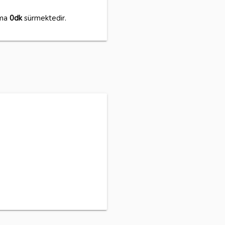
ama
0dk
sürmektedir.