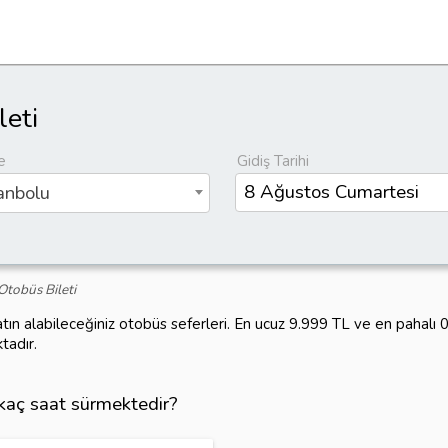
leti
e
Gidiş Tarihi
anbolu
Otobüs Bileti
tın alabileceğiniz otobüs seferleri. En ucuz 9.999 TL ve en pahalı
tadır.
 kaç saat sürmektedir?