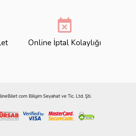
event_busy
let
Online İptal Kolaylığı
lineBilet com Bilişim Seyahat ve Tic. Ltd. Şti.