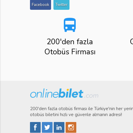
Facebook
Twitter
directions_bus
200'den fazla
Otobüs Firması
200'den fazla otobüs firması ile Türkiye'nin her yer
otobüs biletini hızlı ve güvenle almanın adresi!