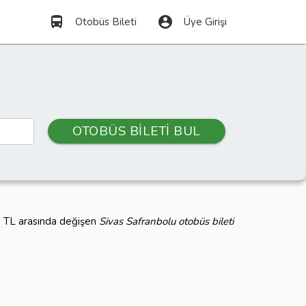
directions_bus
account_circle
Otobüs Bileti
Üye Girişi
OTOBÜS BİLETİ BUL
 0 TL arasında değişen
Sivas Safranbolu otobüs bileti