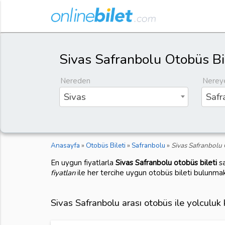
Sivas Safranbolu Otobüs Bi
Nereden
Nerey
Sivas
Safr
Anasayfa
»
Otobüs Bileti
»
Safranbolu
»
Sivas Safranbolu 
En uygun fiyatlarla
Sivas Safranbolu otobüs bileti
sa
fiyatları
ile her tercihe uygun otobüs bileti bulunmak
Sivas Safranbolu arası otobüs ile yolculuk