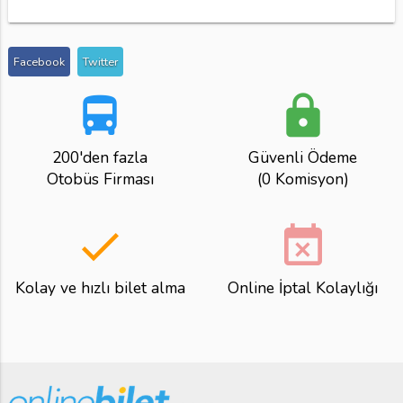
Facebook
Twitter
directions_bus
lock
200'den fazla
Güvenli Ödeme
Otobüs Firması
(0 Komisyon)
done
event_busy
Kolay ve hızlı bilet alma
Online İptal Kolaylığı