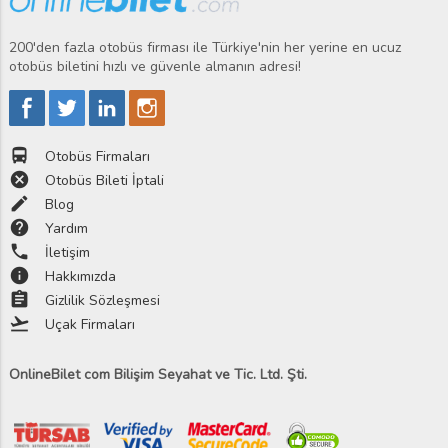
200'den fazla otobüs firması ile Türkiye'nin her yerine en ucuz
otobüs biletini hızlı ve güvenle almanın adresi!
directions_bus
Otobüs Firmaları
cancel
Otobüs Bileti İptali
edit
Blog
help
Yardım
phone
İletişim
info
Hakkımızda
assignment
Gizlilik Sözleşmesi
flight_takeoff
Uçak Firmaları
OnlineBilet com Bilişim Seyahat ve Tic. Ltd. Şti.