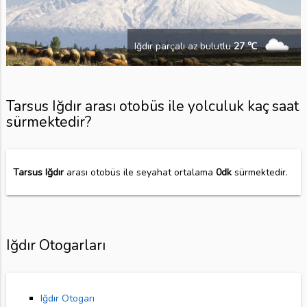
Iğdır parçalı az bulutlu
27 ℃
Tarsus Iğdır arası otobüs ile yolculuk kaç saat
sürmektedir?
Tarsus Iğdır
arası otobüs ile seyahat ortalama
0dk
sürmektedir.
Iğdır Otogarları
Iğdır Otogarı