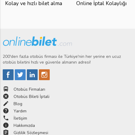
Kolay ve hızlı bilet alma
Online İptal Kolaylığı
200'den fazla otobüs firması ile Türkiye'nin her yerine en ucuz
otobüs biletini hızlı ve güvenle almanın adresi!
directions_bus
Otobüs Firmaları
cancel
Otobüs Bileti İptali
edit
Blog
help
Yardım
phone
İletişim
info
Hakkımızda
assignment
Gizlilik Sözleşmesi