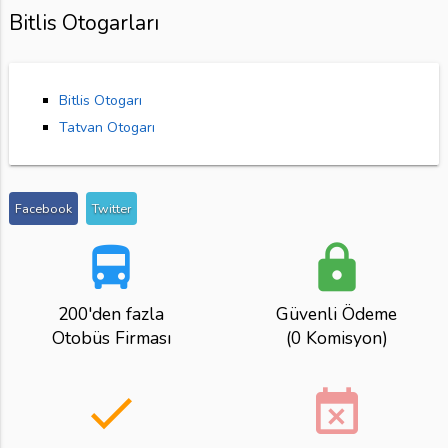
Bitlis Otogarları
Bitlis Otogarı
Tatvan Otogarı
Facebook
Twitter
directions_bus
lock
200'den fazla
Güvenli Ödeme
Otobüs Firması
(0 Komisyon)
done
event_busy