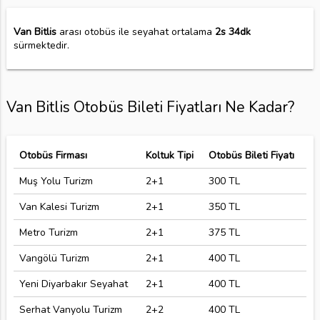
Van Bitlis
arası otobüs ile seyahat ortalama
2s 34dk
sürmektedir.
Van Bitlis Otobüs Bileti Fiyatları Ne Kadar?
Otobüs Firması
Koltuk Tipi
Otobüs Bileti Fiyatı
Muş Yolu Turizm
2+1
300 TL
Van Kalesi Turizm
2+1
350 TL
Metro Turizm
2+1
375 TL
Vangölü Turizm
2+1
400 TL
Yeni Diyarbakır Seyahat
2+1
400 TL
Serhat Vanyolu Turizm
2+2
400 TL