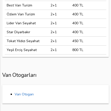
Best Van Turizm
2+1
400 TL
Özlem Van Turizm
2+1
400 TL
Lider Van Seyahat
2+1
400 TL
Star Diyarbakır
2+1
400 TL
Tokat Yıldızı Seyahat
2+1
450 TL
Yeşil Erciş Seyahat
2+1
800 TL
Van Otogarları
Van Otogarı