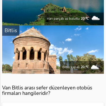
Van parçalı az bulutlu
20 ℃
Bitlis
Bitlis kapalı
20 ℃
Van Bitlis arası sefer düzenleyen otobüs
firmaları hangileridir?