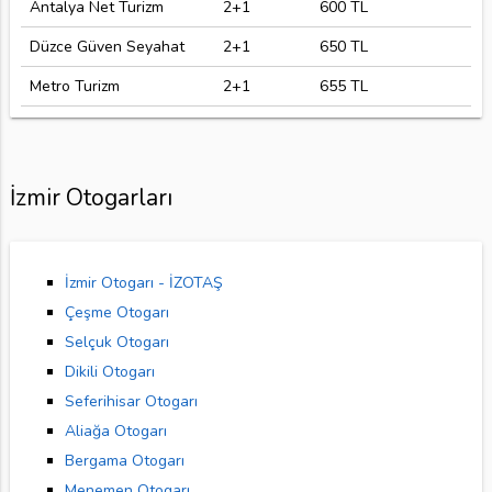
Antalya Net Turizm
2+1
600 TL
Düzce Güven Seyahat
2+1
650 TL
Metro Turizm
2+1
655 TL
İzmir Otogarları
İzmir Otogarı - İZOTAŞ
Çeşme Otogarı
Selçuk Otogarı
Dikili Otogarı
Seferihisar Otogarı
Aliağa Otogarı
Bergama Otogarı
Menemen Otogarı