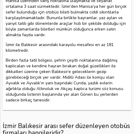
Manisa üzerinden varış noktasına ulaşmakta ve seyahat
ortalama 3 saat sürmektedir. İzmir’den Manisa’ya her gün birçok
sefer bulunduğu için otobüs bileti bulmakta ciddi sıkıntılarla
karşılaşılmamaktadır. Bununla birlikte bayramlar, yaz ayları ve
yarıyıl tatili gibi dönemlerde araçlar hızlı bir şekilde dolduğu için
böyle zamanlarda biletleri mümkün olduğunca erken satın
almakta fayda vardır.
İzmir ile Balıkesir arasındaki karayolu mesafesi en az 181
kilometredir.
Birden fazla tatil bölgesi, şehrin çeşitli noktalarına dağılmış
kaplıcaları ve kendine hayran bırakan doğal güzellikleri ile
dikkatleri üzerine çeken Balıkesir’e geleceklerin gezip
görebileceği birçok yer vardır. Midilli Adası ile komşu olan
Ayvalık ve Ayvalık’ın yanı başındaki Cunda, yazlık evlerin
ağırlıkta olduğu Altınoluk ve Akçay, kaplıca turizmi söz konusu
olduğunda listenin başlarında yer alan Gönen bu yerlerden
sadece birkaç tanesidir.
İzmir Balıkesir arası sefer düzenleyen otobüs
firmaları hangileridir?