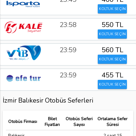
KOLTUK SEÇİN
23:58
550 TL
KOLTUK SEÇİN
23:59
560 TL
KOLTUK SEÇİN
23:59
455 TL
KOLTUK SEÇİN
İzmir Balıkesir Otobüs Seferleri
Bilet
Otobüs Seferi
Ortalama Sefer
Otobüs Firması
Fiyatları
Sayısı
Süresi
Balıkesir
2 saat 15