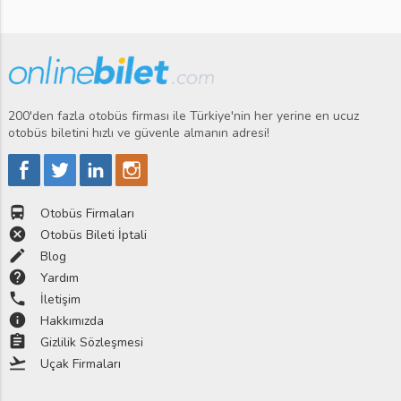
200'den fazla otobüs firması ile Türkiye'nin her yerine en ucuz
otobüs biletini hızlı ve güvenle almanın adresi!
directions_bus
Otobüs Firmaları
cancel
Otobüs Bileti İptali
edit
Blog
help
Yardım
phone
İletişim
info
Hakkımızda
assignment
Gizlilik Sözleşmesi
flight_takeoff
Uçak Firmaları