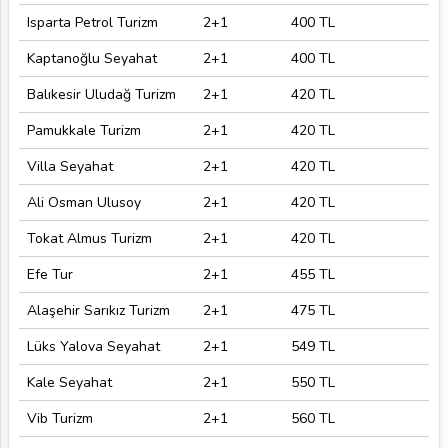
Isparta Petrol Turizm
2+1
400 TL
Kaptanoğlu Seyahat
2+1
400 TL
Balıkesir Uludağ Turizm
2+1
420 TL
Pamukkale Turizm
2+1
420 TL
Villa Seyahat
2+1
420 TL
Ali Osman Ulusoy
2+1
420 TL
Tokat Almus Turizm
2+1
420 TL
Efe Tur
2+1
455 TL
Alaşehir Sarıkız Turizm
2+1
475 TL
Lüks Yalova Seyahat
2+1
549 TL
Kale Seyahat
2+1
550 TL
Vib Turizm
2+1
560 TL