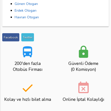
Gönen Otogarı
Erdek Otogarı
Havran Otogarı
Facebook
Twitter
directions_bus
lock
200'den fazla
Güvenli Ödeme
Otobüs Firması
(0 Komisyon)
done
event_busy
Kolay ve hızlı bilet alma
Online İptal Kolaylığı