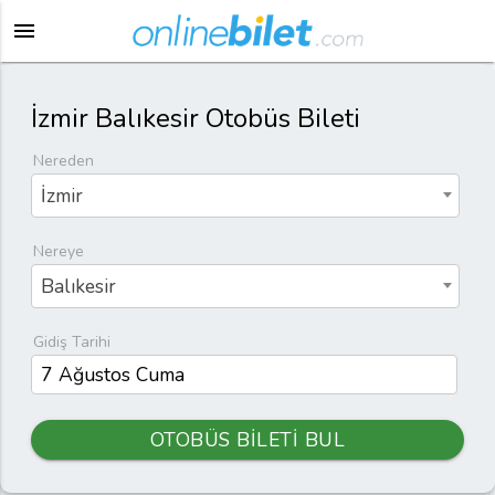
menu
İzmir Balıkesir Otobüs Bileti
Nereden
İzmir
Nereye
Balıkesir
Gidiş Tarihi
OTOBÜS BİLETİ BUL