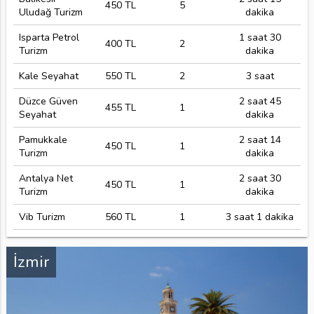
450 TL
5
Uludağ Turizm
dakika
Isparta Petrol
1 saat 30
400 TL
2
Turizm
dakika
Kale Seyahat
550 TL
2
3 saat
Düzce Güven
2 saat 45
455 TL
1
Seyahat
dakika
Pamukkale
2 saat 14
450 TL
1
Turizm
dakika
Antalya Net
2 saat 30
450 TL
1
Turizm
dakika
Vib Turizm
560 TL
1
3 saat 1 dakika
İzmir