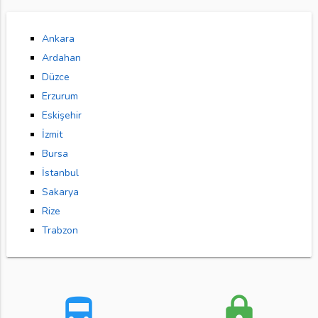
Ankara
Ardahan
Düzce
Erzurum
Eskişehir
İzmit
Bursa
İstanbul
Sakarya
Rize
Trabzon
directions_bus
lock