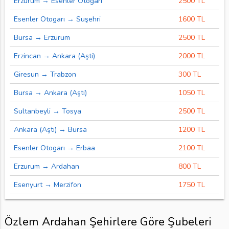
Erzurum → Esenler Otogarı
2500 TL
Esenler Otogarı → Suşehri
1600 TL
Bursa → Erzurum
2500 TL
Erzincan → Ankara (Aşti)
2000 TL
Giresun → Trabzon
300 TL
Bursa → Ankara (Aşti)
1050 TL
Sultanbeyli → Tosya
2500 TL
Ankara (Aşti) → Bursa
1200 TL
Esenler Otogarı → Erbaa
2100 TL
Erzurum → Ardahan
800 TL
Esenyurt → Merzifon
1750 TL
Özlem Ardahan Şehirlere Göre Şubeleri