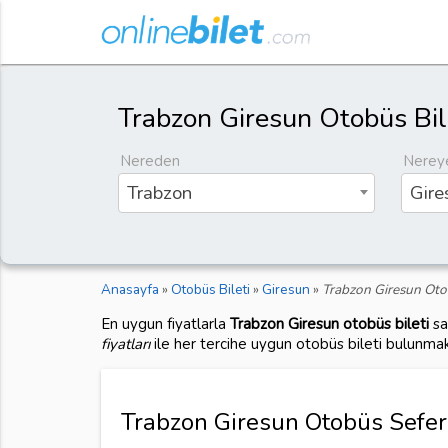
Trabzon Giresun Otobüs Bil
Nereden
Nerey
Trabzon
Gire
Anasayfa
»
Otobüs Bileti
»
Giresun
»
Trabzon Giresun Otob
En uygun fiyatlarla
Trabzon Giresun otobüs bileti
sa
fiyatları
ile her tercihe uygun otobüs bileti bulunmak
Trabzon Giresun Otobüs Seferi 