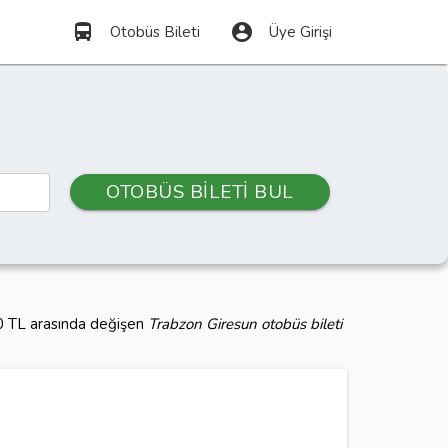
directions_bus
account_circle
Otobüs Bileti
Üye Girişi
OTOBÜS BİLETİ BUL
00 TL arasında değişen
Trabzon Giresun otobüs bileti