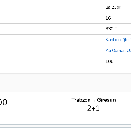
2s 23dk
16
330 TL
Kanberoğlu 
Ali Osman U
106
00
Trabzon
Giresun
→
2+1