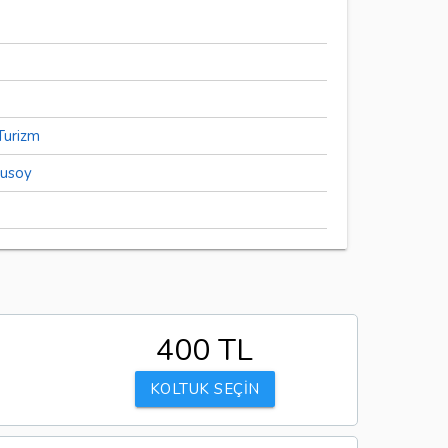
Turizm
lusoy
400 TL
KOLTUK SEÇİN