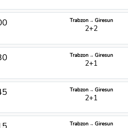
00
Trabzon
Giresun
→
2+2
30
Trabzon
Giresun
→
2+1
45
Trabzon
Giresun
→
2+1
15
Trabzon
Giresun
→