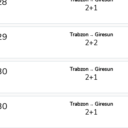
28
→
2+1
29
Trabzon
Giresun
→
2+2
30
Trabzon
Giresun
→
2+1
30
Trabzon
Giresun
→
2+1