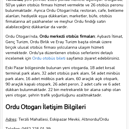
50’ye yakın otobüs firması hizmet vermekte ve 26 otobüs peronu
bulunmaktadır. Ayrıca Ordu Otogarı’nda; restoran, cafe, bekleme
alanları, hediyelik eşya dükkanları, marketler, büfe, otobüs
firmalarına ait yazıhaneler ve meşhur Ordu fındığı satın
alabileceğiniz dükkanlar da vardır.
Ordu Otogarı’nda,
Ordu merkezli otobüs firmaları
; Aybastı İtimat,
Genç Turizm, Ordu Birlik ve Eray Turizm başta olmak üzere
birçok ulusal otobüs firması yolcularına ulaşım hizmeti
vermektedir. Ordu'ya düzenlenen otobüs seferlerini detaylı
incelemek için
Ordu otobüs bileti
sayfamızı ziyaret edebilirsiniz.
Eski Pazar bölgesinde bulunan yeni otogarda, 18 adet kırsal
terminal park alanı, 32 adet otobüs park alanı, 54 adet minibüs
park alanı, 16 adet midibüs park alanı, 60 araçlık açık otopark,
90 araçlık kapalı otopark, 26 adet peron, 2 adet cafe ve 6 adet
dükkan bulunmaktadır. 22 bin metrekarelik bir alana sahip olan
yeni otogar, şehrin trafik yoğunluğunu azaltmaktadır.
Ordu Otogarı İletişim Bilgileri
Adres
: Terzili Mahallesi, Eskipazar Mevkii, Altınordu/Ordu
Telefon
: 0452 225 01 39