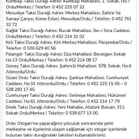
Kumbaşı Taksi Durağı Adres: Kumbaşı Mahallesi, 1. Sokak, No:7
Ordu/Merkez / Telefon: 0 452 225 07 22
Mesudiye Taksi Durağı Adres: Merkez Mahallesi, Zahire Ve
Sanayi Çarşısı, Küme Evleri, Mesudiye/Ordu / Telefon: 0 452 761
32 72
Sağlık Taksi Durağı Adres: Bucak Mahallesi, İbn-i Sina Caddesi,
Ordu/Merkez / Telefon: 0 452 214 31 02
Kırlı Taksi Durağı Adres: Kırlı Merkez Mahallesi, Perşembe/Ordu /
Telefon: 0 536 629 40 56
Fidangör Taksi Durağı Adres: Düz Mahallesi, Becelgen Sokak
No:13 Ordu/Merkez / Telefon: 0 452 214 08 17
Güneş Taksi Durağı Adres: Şahincili Mahallesi, 578. Sokak, No:4
Altınordu/Ordu
Güzel Ordu Taksi Durağı Adres: Şarkiye Mahallesi, Cumhuriyet
Caddesi, No:32 Altınordu/Ordu / Telefon: 0 452 225 15 55 – 0
538 283 17 45
Cumhuriyet Taksi Durağı Adres: Selimiye Mahallesi, Hükümet
Caddesi, No:61 Altınordu/Ordu / Telefon: 0 452 214 17 79
Emek Taksi Durağı Adres: Yeni Mahalle, Atatürk Bulvarı, 311.
Sokak Ordu/Merkez / Telefon: 0 538 677 13 00
Ordu Otogarı’na yapacağınız yolculuk sonrasında şehir
merkezine ve ilçelerine ulaşım sağlamak için otogar içerisinde
bulunan taksi durağındaki taksileri kullanabilirsiniz.