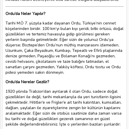
Ordu’da Neler Yapılır?
Tarihi M.Ö 7. yüzyıla kadar dayanan Ordu, Türkiye’nin cennet
köşelerinden biridir. 100 km’yi bulan kıyı şeridi, bitki örtüsü, doğal
güzellikleri ve tertemiz havasıyla gidip görülmesi gereken
yerlerin başında gelmektedir. Eğer sizin de yolunuz Ordu’ya
düşerse; Boztepe’den Ordu’nun müthiş manzarasını izlemeden,
Uzunkum, Çaka Beyazkum, Kumbaşı, Tepealtı ve Efirli plajlarında
denize girmeden, Paşaoğlu ve Bolaman Konağı’nı gezmeden,
cevizli helvasını, çikolatasını ve taze balığını tatmadan, el
sanatları çarşını gezmeden, Yalıköy köftesi, Ordu tostu ve Ordu
pidesi yemeden sakın dönmeyin.
Ordu’da Nereler Gezilir?
1920 yılında Trabzon’dan ayrılarak il olan Ordu, sadece doğal
güzellikleri ile değil, tarihi mekanlarıyla da yeri turistlerin ilgisini
çekmektedir. Hititler’e ve Frigler’e ait tarihi kalıntıları, kumsalları,
dağları, yaylaları ile ziyaretçilerine zengin bir kültürün kapılarını
aralamaktadır. Eğer sizin de otobüs saatinize daha zaman varsa
bu tarihi ve doğal güzellikleri gezerek zamanınızı en güzel
şekilde değerlendirebilirsiniz. İşte o yerlerden bazıları şunlardır: