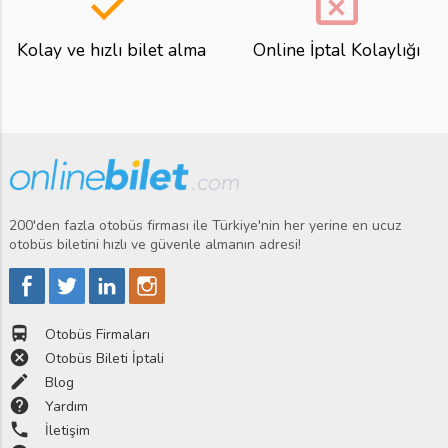
done
event_busy
Kolay ve hızlı bilet alma
Online İptal Kolaylığı
200'den fazla otobüs firması ile Türkiye'nin her yerine en ucuz
otobüs biletini hızlı ve güvenle almanın adresi!
directions_bus
Otobüs Firmaları
cancel
Otobüs Bileti İptali
edit
Blog
help
Yardım
phone
İletişim