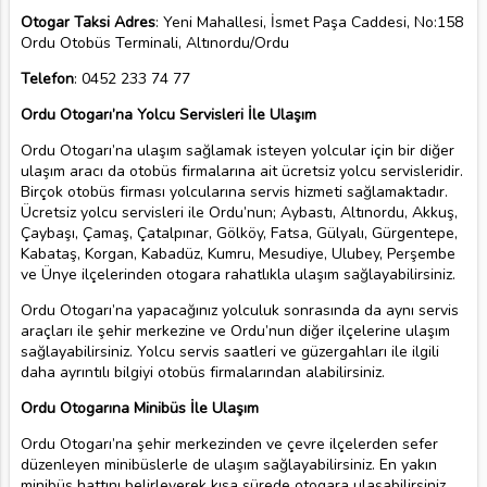
Otogar Taksi Adres
: Yeni Mahallesi, İsmet Paşa Caddesi, No:158
Ordu Otobüs Terminali, Altınordu/Ordu
Telefon
: 0452 233 74 77
Ordu Otogarı’na Yolcu Servisleri İle Ulaşım
Ordu Otogarı’na ulaşım sağlamak isteyen yolcular için bir diğer
ulaşım aracı da otobüs firmalarına ait ücretsiz yolcu servisleridir.
Birçok otobüs firması yolcularına servis hizmeti sağlamaktadır.
Ücretsiz yolcu servisleri ile Ordu’nun; Aybastı, Altınordu, Akkuş,
Çaybaşı, Çamaş, Çatalpınar, Gölköy, Fatsa, Gülyalı, Gürgentepe,
Kabataş, Korgan, Kabadüz, Kumru, Mesudiye, Ulubey, Perşembe
ve Ünye ilçelerinden otogara rahatlıkla ulaşım sağlayabilirsiniz.
Ordu Otogarı’na yapacağınız yolculuk sonrasında da aynı servis
araçları ile şehir merkezine ve Ordu’nun diğer ilçelerine ulaşım
sağlayabilirsiniz. Yolcu servis saatleri ve güzergahları ile ilgili
daha ayrıntılı bilgiyi otobüs firmalarından alabilirsiniz.
Ordu Otogarına Minibüs İle Ulaşım
Ordu Otogarı’na şehir merkezinden ve çevre ilçelerden sefer
düzenleyen minibüslerle de ulaşım sağlayabilirsiniz. En yakın
minibüs hattını belirleyerek kısa sürede otogara ulaşabilirsiniz.