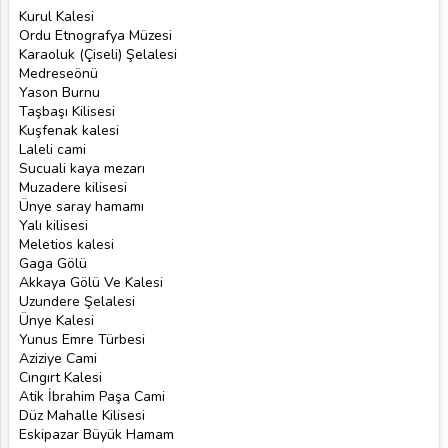
Kurul Kalesi
Ordu Etnografya Müzesi
Karaoluk (Çiseli) Şelalesi
Medreseönü
Yason Burnu
Taşbaşı Kilisesi
Kuşfenak kalesi
Laleli cami
Sucuali kaya mezarı
Muzadere kilisesi
Ünye saray hamamı
Yalı kilisesi
Meletios kalesi
Gaga Gölü
Akkaya Gölü Ve Kalesi
Uzundere Şelalesi
Ünye Kalesi
Yunus Emre Türbesi
Aziziye Cami
Cıngırt Kalesi
Atik İbrahim Paşa Cami
Düz Mahalle Kilisesi
Eskipazar Büyük Hamam