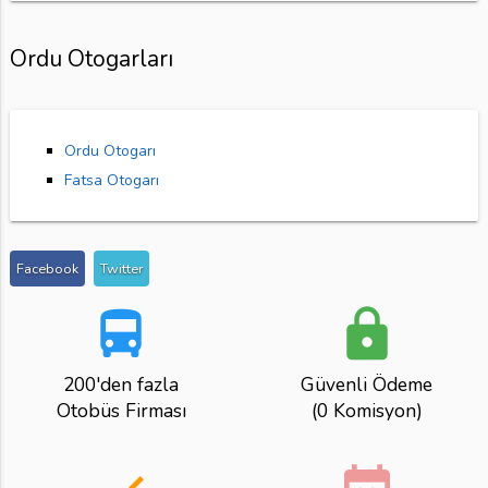
Ordu Otogarları
Ordu Otogarı
Fatsa Otogarı
Facebook
Twitter
directions_bus
lock
200'den fazla
Güvenli Ödeme
Otobüs Firması
(0 Komisyon)