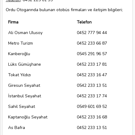
Ordu Otogarında bulunan otobüs firmaları ve iletişim bilgileri;
Firma
Telefon
Ali Osman Ulusoy
0452 777 94 44
Metro Turizm
0452 233 66 87
Kanberoğlu
0545 291 96 57
Lüks Gümüşhane
0452 233 17 81
Tokat Yıldızı
0452 233 16 47
Giresun Seyahat
0542 233 13 51
İstanbul Seyahat
0452 233 17 74
Sahil Seyahat
0549 601 69 52
Kaptanoğlu Seyahat
0452 233 16 68
As Bafra
0452 233 13 51