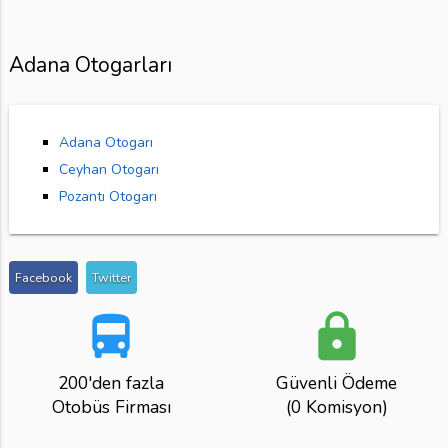
Adana Otogarları
Adana Otogarı
Ceyhan Otogarı
Pozantı Otogarı
Facebook
Twitter
directions_bus
lock
200'den fazla
Güvenli Ödeme
Otobüs Firması
(0 Komisyon)