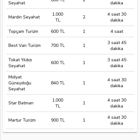
Seyahat
dakika
1.000
4 saat 30
Mardin Seyahat
2
TL
dakika
Topçam Turizm
600 TL
1
4 saat
3 saat 45
Best Van Turizm
700 TL
1
dakika
Tokat Yıldızı
3 saat 45
600 TL
1
Seyahat
dakika
Midyat
4 saat 30
Güneydoğu
840 TL
1
dakika
Seyahat
1.000
4 saat 30
Star Batman
1
TL
dakika
4 saat 30
Martur Turizm
900 TL
1
dakika