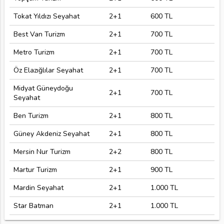
Tokat Yıldızı Seyahat
2+1
600 TL
Best Van Turizm
2+1
700 TL
Metro Turizm
2+1
700 TL
Öz Elazığlılar Seyahat
2+1
700 TL
Midyat Güneydoğu
2+1
700 TL
Seyahat
Ben Turizm
2+1
800 TL
Güney Akdeniz Seyahat
2+1
800 TL
Mersin Nur Turizm
2+2
800 TL
Martur Turizm
2+1
900 TL
Mardin Seyahat
2+1
1.000 TL
Star Batman
2+1
1.000 TL