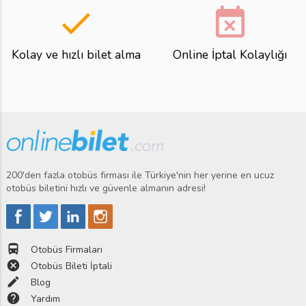
done
event_busy
Kolay ve hızlı bilet alma
Online İptal Kolaylığı
200'den fazla otobüs firması ile Türkiye'nin her yerine en ucuz
otobüs biletini hızlı ve güvenle almanın adresi!
directions_bus
Otobüs Firmaları
cancel
Otobüs Bileti İptali
edit
Blog
help
Yardım