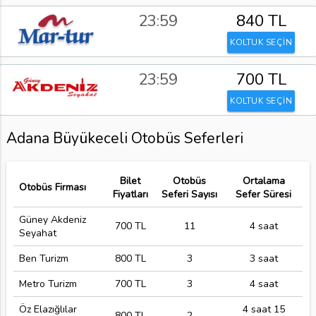
23:59
840 TL
KOLTUK SEÇİN
23:59
700 TL
KOLTUK SEÇİN
Adana Büyükeceli Otobüs Seferleri
Bilet
Otobüs
Ortalama
Otobüs Firması
Fiyatları
Seferi Sayısı
Sefer Süresi
Güney Akdeniz
700 TL
11
4 saat
Seyahat
Ben Turizm
800 TL
3
3 saat
Metro Turizm
700 TL
3
4 saat
Öz Elazığlılar
4 saat 15
800 TL
2