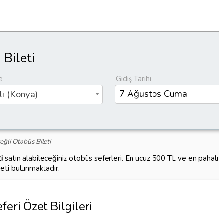
Bileti
e
Gidiş Tarihi
li (Konya)
ğli Otobüs Bileti
i
satın alabileceğiniz otobüs seferleri. En ucuz 500 TL ve en paha
leti bulunmaktadır.
eri Özet Bilgileri