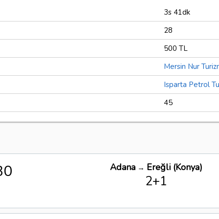
3s 41dk
28
500 TL
Mersin Nur Turi
Isparta Petrol T
45
30
Adana
Ereğli (Konya)
→
2+1