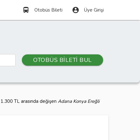
directions_bus
account_circle
Otobüs Bileti
Üye Girişi
OTOBÜS BİLETİ BUL
lı 1.300 TL arasında değişen
Adana Konya Ereğli