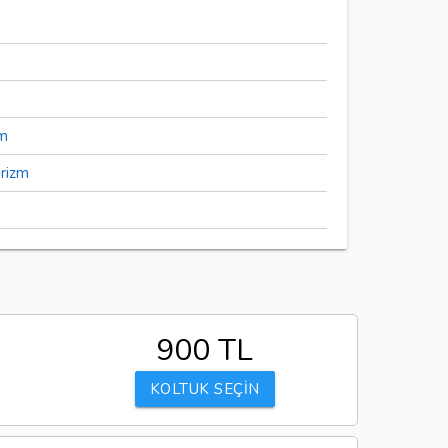
zm
urizm
900 TL
KOLTUK SEÇİN