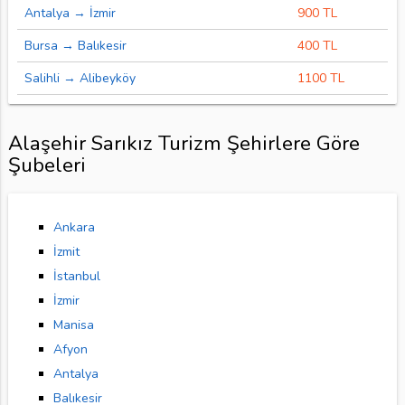
Antalya → İzmir
900 TL
Bursa → Balıkesir
400 TL
Salihli → Alibeyköy
1100 TL
Alaşehir Sarıkız Turizm Şehirlere Göre
Şubeleri
Ankara
İzmit
İstanbul
İzmir
Manisa
Afyon
Antalya
Balıkesir