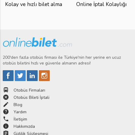
Kolay ve hızlı bilet alma
Online İptal Kolaylığı
200'den fazla otobüs firması ile Türkiye'nin her yerine en ucuz
otobüs biletini hızlı ve güvenle almanın adresi!
directions_bus
Otobüs Firmaları
cancel
Otobüs Bileti İptali
edit
Blog
help
Yardım
phone
İletişim
info
Hakkımızda
assignment
Gizlilik Sözleşmesi