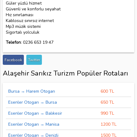
Güler yüzlü hizmet
Güvenli ve konforlu seyahat
Hız sınırlaması
Kablosuz sınırsız internet
Mp3 müzik sistemi
Sigortalı yolculuk
Telefon
: 0236 653 19 47
Facebook
Twitter
Alaşehir Sarıkız Turizm Popüler Rotaları
Bursa → Harem Otogarı
600 TL
Esenler Otogarı → Bursa
650 TL
Esenler Otogarı → Balıkesir
990 TL
Esenler Otogarı → Manisa
1200 TL
Esenler Otogarı → Denizli
1500 TL