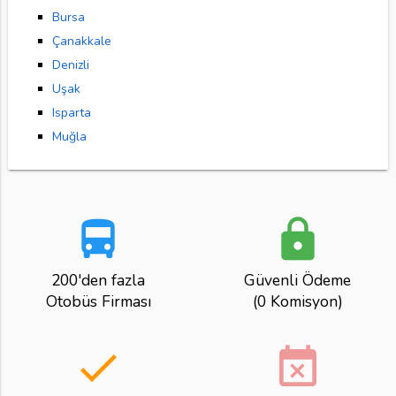
Bursa
Çanakkale
Denizli
Uşak
Isparta
Muğla
directions_bus
lock
200'den fazla
Güvenli Ödeme
Otobüs Firması
(0 Komisyon)
done
event_busy