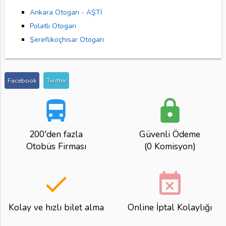
Ankara Otogarı - AŞTİ
Polatlı Otogarı
Şereflikoçhisar Otogarı
Facebook
Twitter
directions_bus
lock
200'den fazla
Güvenli Ödeme
Otobüs Firması
(0 Komisyon)
done
event_busy
Kolay ve hızlı bilet alma
Online İptal Kolaylığı