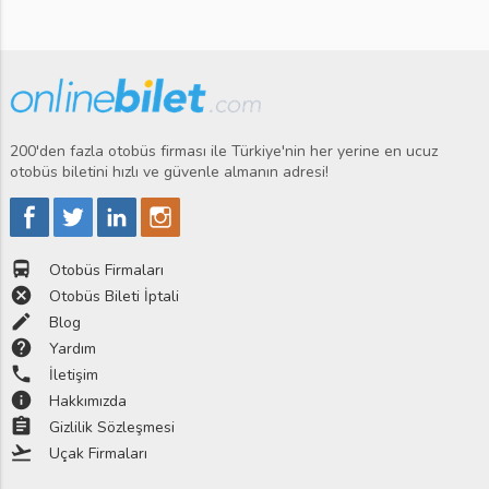
200'den fazla otobüs firması ile Türkiye'nin her yerine en ucuz
otobüs biletini hızlı ve güvenle almanın adresi!
directions_bus
Otobüs Firmaları
cancel
Otobüs Bileti İptali
edit
Blog
help
Yardım
phone
İletişim
info
Hakkımızda
assignment
Gizlilik Sözleşmesi
flight_takeoff
Uçak Firmaları