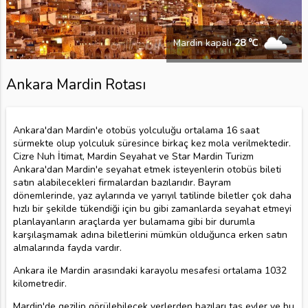
Mardin kapalı
28 ℃
Ankara Mardin Rotası
Ankara'dan Mardin'e otobüs yolculuğu ortalama 16 saat
sürmekte olup yolculuk süresince birkaç kez mola verilmektedir.
Cizre Nuh İtimat, Mardin Seyahat ve Star Mardin Turizm
Ankara'dan Mardin'e seyahat etmek isteyenlerin otobüs bileti
satın alabilecekleri firmalardan bazılarıdır. Bayram
dönemlerinde, yaz aylarında ve yarıyıl tatilinde biletler çok daha
hızlı bir şekilde tükendiği için bu gibi zamanlarda seyahat etmeyi
planlayanların araçlarda yer bulamama gibi bir durumla
karşılaşmamak adına biletlerini mümkün olduğunca erken satın
almalarında fayda vardır.
Ankara ile Mardin arasındaki karayolu mesafesi ortalama 1032
kilometredir.
Mardin'de gezilip görülebilecek yerlerden bazıları taş evler ve bu