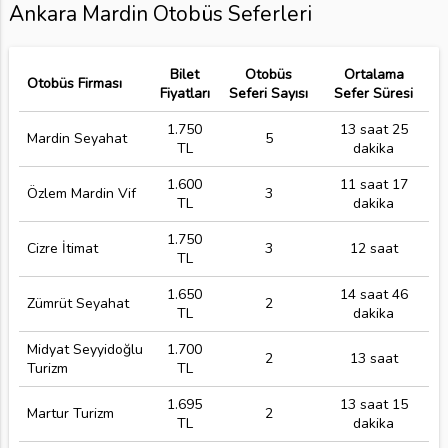
Ankara Mardin Otobüs Seferleri
Bilet
Otobüs
Ortalama
Otobüs Firması
Fiyatları
Seferi Sayısı
Sefer Süresi
1.750
13 saat 25
Mardin Seyahat
5
TL
dakika
1.600
11 saat 17
Özlem Mardin Vif
3
TL
dakika
1.750
Cizre İtimat
3
12 saat
TL
1.650
14 saat 46
Zümrüt Seyahat
2
TL
dakika
Midyat Seyyidoğlu
1.700
2
13 saat
Turizm
TL
1.695
13 saat 15
Martur Turizm
2
TL
dakika