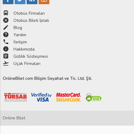
directions_bus
Otobüs Firmaları
cancel
Otobüs Bileti İptali
edit
Blog
help
Yardım
phone
İletişim
info
Hakkımızda
assignment
Gizlilik Sözleşmesi
flight_takeoff
Uçak Firmaları
OnlineBilet com Bilişim Seyahat ve Tic. Ltd. Şti.
Online Bilet