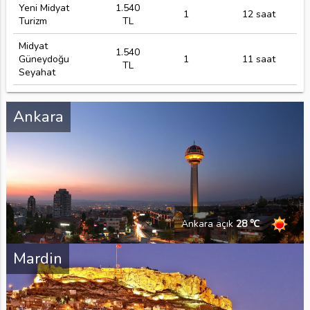
Yeni Midyat
1.540
1
12 saat
Turizm
TL
Midyat
1.540
Güneydoğu
1
11 saat
TL
Seyahat
Ankara
Ankara açık
28 ℃
Mardin