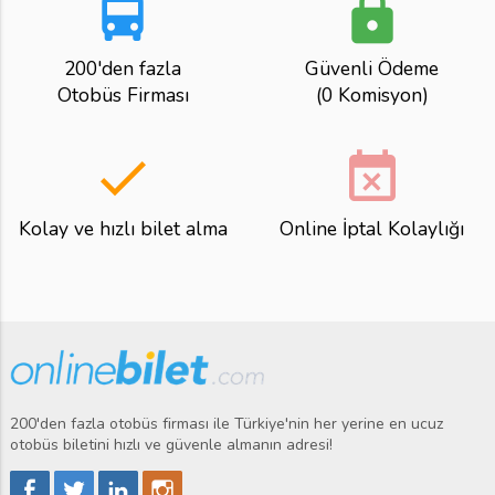
directions_bus
lock
200'den fazla
Güvenli Ödeme
Otobüs Firması
(0 Komisyon)
done
event_busy
Kolay ve hızlı bilet alma
Online İptal Kolaylığı
200'den fazla otobüs firması ile Türkiye'nin her yerine en ucuz
otobüs biletini hızlı ve güvenle almanın adresi!