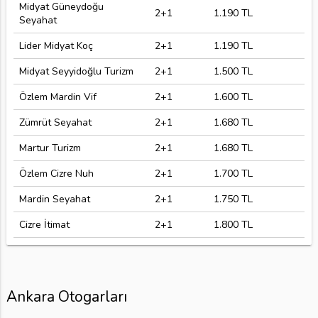
Midyat Güneydoğu
2+1
1.190 TL
Seyahat
Lider Midyat Koç
2+1
1.190 TL
Midyat Seyyidoğlu Turizm
2+1
1.500 TL
Özlem Mardin Vif
2+1
1.600 TL
Zümrüt Seyahat
2+1
1.680 TL
Martur Turizm
2+1
1.680 TL
Özlem Cizre Nuh
2+1
1.700 TL
Mardin Seyahat
2+1
1.750 TL
Cizre İtimat
2+1
1.800 TL
Ankara Otogarları