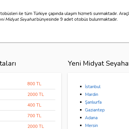
tobüsleri ile tüm Türkiye çapında ulaşım hizmeti sunmaktadır. Araçla
eni Midyat Seyahat
bünyesinde 9 adet otobüs bulunmaktadır.
aları
Yeni Midyat Seyaha
800 TL
İstanbul
2000 TL
Mardin
Şanlıurfa
400 TL
Gaziantep
700 TL
Adana
Mersin
2000 TL