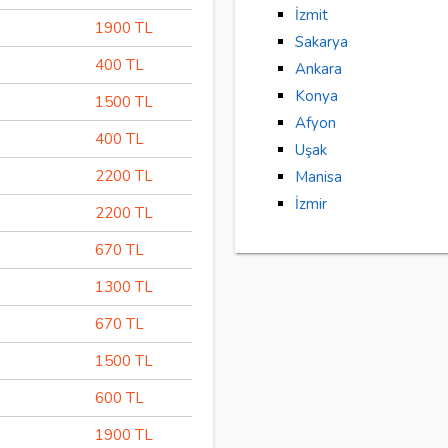
İzmit
1900 TL
Sakarya
400 TL
Ankara
Konya
1500 TL
Afyon
400 TL
Uşak
2200 TL
Manisa
İzmir
2200 TL
670 TL
1300 TL
670 TL
1500 TL
600 TL
1900 TL