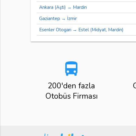
Ankara (Aşti) → Mardin
Gaziantep → İzmir
Esenler Otogarı → Estel (Midyat, Mardin)
directions_bus
200'den fazla
Otobüs Firması