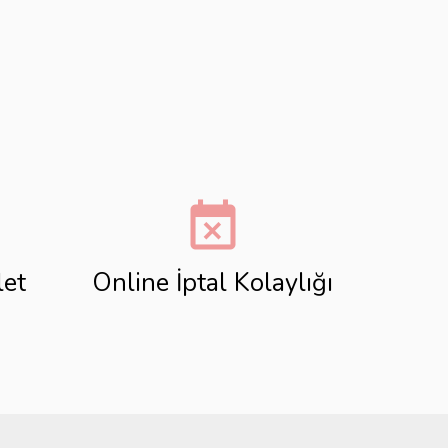
event_busy
let
Online İptal Kolaylığı