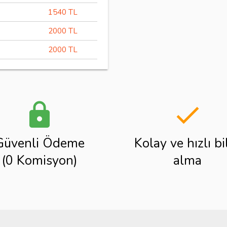
1540 TL
2000 TL
2000 TL
lock
done
Güvenli Ödeme
Kolay ve hızlı bi
(0 Komisyon)
alma