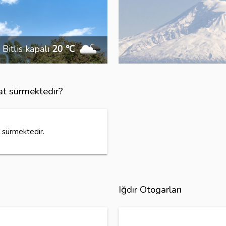
Bitlis kapalı
20 ℃
aat sürmektedir?
sürmektedir.
Iğdır Otogarları