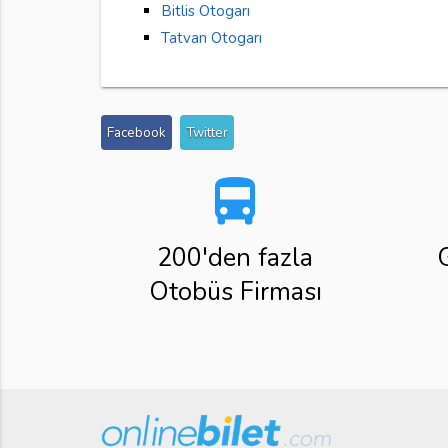
Bitlis Otogarı
Tatvan Otogarı
Facebook
Twitter
directions_bus
200'den fazla
Otobüs Firması