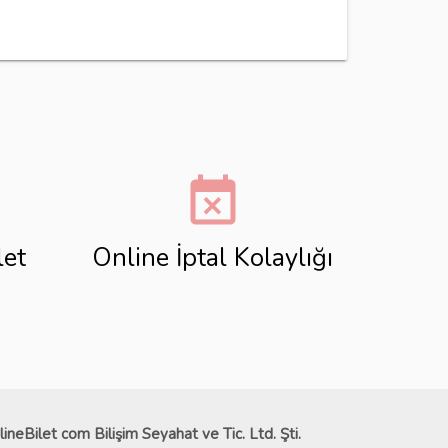
event_busy
let
Online İptal Kolaylığı
lineBilet com Bilişim Seyahat ve Tic. Ltd. Şti.