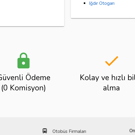
Iğdır Otogarı
lock
done
Güvenli Ödeme
Kolay ve hızlı bi
(0 Komisyon)
alma
directions_bus
On
Otobüs Firmaları