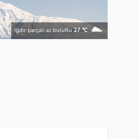
Iğdır parçalı az bulutlu
27 ℃