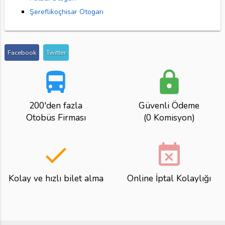
Şereflikoçhisar Otogarı
Facebook
Twitter
directions_bus
lock
200'den fazla
Güvenli Ödeme
Otobüs Firması
(0 Komisyon)
done
event_busy
Kolay ve hızlı bilet alma
Online İptal Kolaylığı