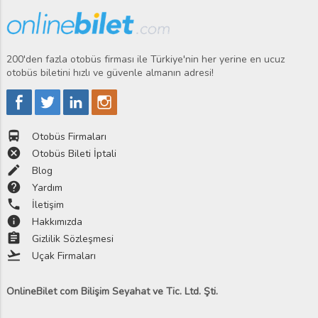
200'den fazla otobüs firması ile Türkiye'nin her yerine en ucuz
otobüs biletini hızlı ve güvenle almanın adresi!
directions_bus
Otobüs Firmaları
cancel
Otobüs Bileti İptali
edit
Blog
help
Yardım
phone
İletişim
info
Hakkımızda
assignment
Gizlilik Sözleşmesi
flight_takeoff
Uçak Firmaları
OnlineBilet com Bilişim Seyahat ve Tic. Ltd. Şti.