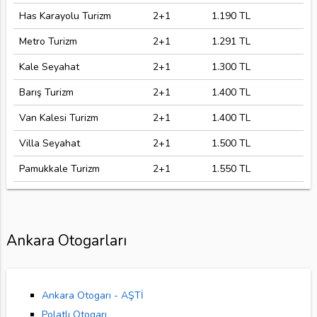
Has Karayolu Turizm
2+1
1.190 TL
Metro Turizm
2+1
1.291 TL
Kale Seyahat
2+1
1.300 TL
Barış Turizm
2+1
1.400 TL
Van Kalesi Turizm
2+1
1.400 TL
Villa Seyahat
2+1
1.500 TL
Pamukkale Turizm
2+1
1.550 TL
Ankara Otogarları
Ankara Otogarı - AŞTİ
Polatlı Otogarı