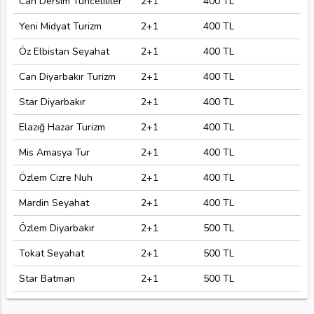
Can Dersim Tuncelililer
2+1
400 TL
Yeni Midyat Turizm
2+1
400 TL
Öz Elbistan Seyahat
2+1
400 TL
Can Diyarbakır Turizm
2+1
400 TL
Star Diyarbakır
2+1
400 TL
Elazığ Hazar Turizm
2+1
400 TL
Mis Amasya Tur
2+1
400 TL
Özlem Cizre Nuh
2+1
400 TL
Mardin Seyahat
2+1
400 TL
Özlem Diyarbakır
2+1
500 TL
Tokat Seyahat
2+1
500 TL
Star Batman
2+1
500 TL