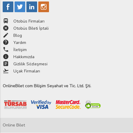
directions_bus
Otobüs Firmaları
cancel
Otobüs Bileti İptali
edit
Blog
help
Yardım
phone
İletişim
info
Hakkımızda
assignment
Gizlilik Sözleşmesi
flight_takeoff
Uçak Firmaları
OnlineBilet com Bilişim Seyahat ve Tic. Ltd. Şti.
Online Bilet