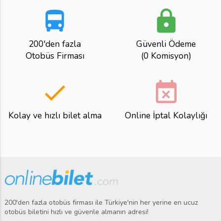
directions_bus
lock
200'den fazla
Güvenli Ödeme
Otobüs Firması
(0 Komisyon)
done
event_busy
Kolay ve hızlı bilet alma
Online İptal Kolaylığı
200'den fazla otobüs firması ile Türkiye'nin her yerine en ucuz
otobüs biletini hızlı ve güvenle almanın adresi!