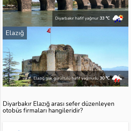
Diyarbakır hafif yağmur
33 ℃
Elazığ
Elazığ gök gürültülü hafif yağmurlu
30 ℃
Diyarbakır Elazığ arası sefer düzenleyen
otobüs firmaları hangileridir?