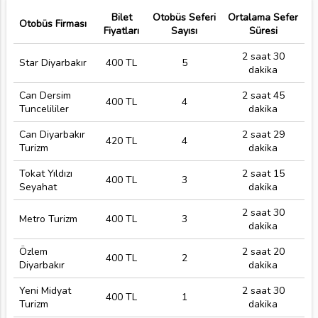
Bilet
Otobüs Seferi
Ortalama Sefer
Otobüs Firması
Fiyatları
Sayısı
Süresi
2 saat 30
Star Diyarbakır
400 TL
5
dakika
Can Dersim
2 saat 45
400 TL
4
Tuncelililer
dakika
Can Diyarbakır
2 saat 29
420 TL
4
Turizm
dakika
Tokat Yıldızı
2 saat 15
400 TL
3
Seyahat
dakika
2 saat 30
Metro Turizm
400 TL
3
dakika
Özlem
2 saat 20
400 TL
2
Diyarbakır
dakika
Yeni Midyat
2 saat 30
400 TL
1
Turizm
dakika