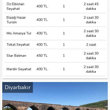
Öz Elbistan
2 saat 45
400 TL
1
Seyahat
dakika
Elazığ Hazar
2 saat 30
400 TL
1
Turizm
dakika
2 saat 30
Mis Amasya Tur
400 TL
1
dakika
Tokat Seyahat
400 TL
1
2 saat
2 saat 30
Star Batman
450 TL
1
dakika
2 saat 30
Mardin Seyahat
400 TL
1
dakika
Diyarbakır