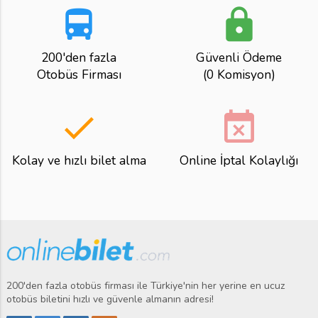
directions_bus
lock
200'den fazla
Güvenli Ödeme
Otobüs Firması
(0 Komisyon)
done
event_busy
Kolay ve hızlı bilet alma
Online İptal Kolaylığı
200'den fazla otobüs firması ile Türkiye'nin her yerine en ucuz
otobüs biletini hızlı ve güvenle almanın adresi!