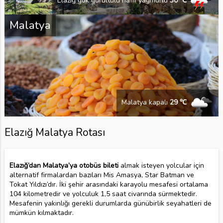
Elazığ gök gürültülü hafif yağmurlu
30 ℃
Malatya
Malatya kapalı
29 ℃
Elazığ Malatya Rotası
Elazığ’dan Malatya’ya otobüs bileti
almak isteyen yolcular için
alternatif firmalardan bazıları Mis Amasya, Star Batman ve
Tokat Yıldızı’dır. İki şehir arasındaki karayolu mesafesi ortalama
104 kilometredir ve yolculuk 1,5 saat civarında sürmektedir.
Mesafenin yakınlığı gerekli durumlarda günübirlik seyahatleri de
mümkün kılmaktadır.