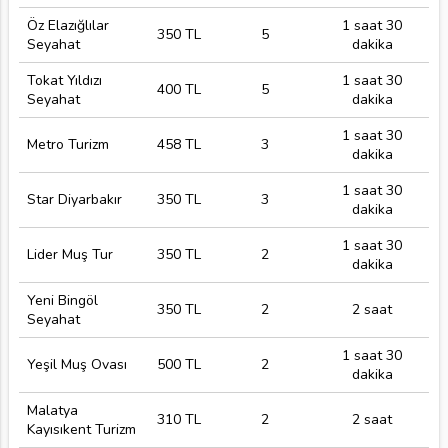
Öz Elazığlılar
1 saat 30
350 TL
5
Seyahat
dakika
Tokat Yıldızı
1 saat 30
400 TL
5
Seyahat
dakika
1 saat 30
Metro Turizm
458 TL
3
dakika
1 saat 30
Star Diyarbakır
350 TL
3
dakika
1 saat 30
Lider Muş Tur
350 TL
2
dakika
Yeni Bingöl
350 TL
2
2 saat
Seyahat
1 saat 30
Yeşil Muş Ovası
500 TL
2
dakika
Malatya
310 TL
2
2 saat
Kayısıkent Turizm