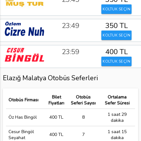
KOLTUK SEÇİN
23:49
350 TL
KOLTUK SEÇİN
23:59
400 TL
KOLTUK SEÇİN
Elazığ Malatya Otobüs Seferleri
Bilet
Otobüs
Ortalama
Otobüs Firması
Fiyatları
Seferi Sayısı
Sefer Süresi
1 saat 29
Öz Has Bingöl
400 TL
8
dakika
Cesur Bingöl
1 saat 15
400 TL
7
Seyahat
dakika