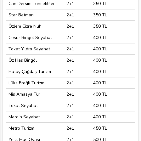
Can Dersim Tuncelililer
2+1
350 TL
Star Batman
2+1
350 TL
Özlem Cizre Nuh
2+1
350 TL
Cesur Bingöl Seyahat
2+1
400 TL
Tokat Yıldızı Seyahat
2+1
400 TL
Öz Has Bingöl
2+1
400 TL
Hatay Çağdaş Turizm
2+1
400 TL
Lüks Ereğli Turizm
2+1
400 TL
Mis Amasya Tur
2+1
400 TL
Tokat Seyahat
2+1
400 TL
Mardin Seyahat
2+1
400 TL
Metro Turizm
2+1
458 TL
Yeşil Muş Ovası
2+1
500 TL