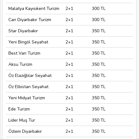
Malatya Kayısıkent Turizm
2+1
300 TL
Can Diyarbakır Turizm
2+1
300 TL
Star Diyarbakır
2+1
350 TL
Yeni Bingöl Seyahat
2+1
350 TL
Best Van Turizm
2+1
350 TL
Aksu Turizm
2+1
350 TL
Öz Elazığlılar Seyahat
2+1
350 TL
Öz Elbistan Seyahat
2+1
350 TL
Yeni Midyat Turizm
2+1
350 TL
Ede Turizm
2+1
350 TL
Lider Muş Tur
2+1
350 TL
Özlem Diyarbakır
2+1
350 TL