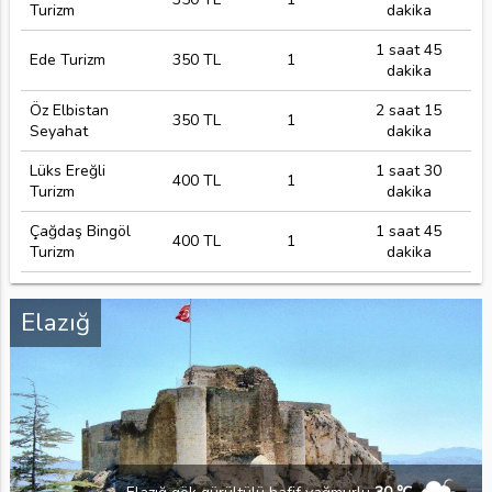
Turizm
dakika
1 saat 45
Ede Turizm
350 TL
1
dakika
Öz Elbistan
2 saat 15
350 TL
1
Seyahat
dakika
Lüks Ereğli
1 saat 30
400 TL
1
Turizm
dakika
Çağdaş Bingöl
1 saat 45
400 TL
1
Turizm
dakika
Elazığ