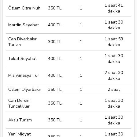
1 saat 41
Özlem Cizre Nuh
350 TL
1
dakika
1 saat 30
Mardin Seyahat
400 TL
1
dakika
Can Diyarbakır
1 saat 59
300 TL
1
Turizm
dakika
1 saat 30
Tokat Seyahat
400 TL
1
dakika
2 saat 30
Mis Amasya Tur
400 TL
1
dakika
Özlem Diyarbakır
350 TL
1
2 saat
Can Dersim
1 saat 30
350 TL
1
Tuncelililer
dakika
1 saat 30
Aksu Turizm
350 TL
1
dakika
Yeni Midyat
1 saat 30
350 TL
1