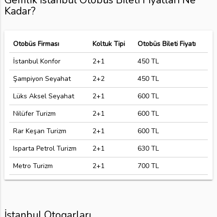
Gemlik İstanbul Otobüs Bileti Fiyatları Ne
Kadar?
Otobüs Firması
Koltuk Tipi
Otobüs Bileti Fiyatı
İstanbul Konfor
2+1
450 TL
Şampiyon Seyahat
2+2
450 TL
Lüks Aksel Seyahat
2+1
600 TL
Nilüfer Turizm
2+1
600 TL
Rar Keşan Turizm
2+1
600 TL
Isparta Petrol Turizm
2+1
630 TL
Metro Turizm
2+1
700 TL
İstanbul Otogarları