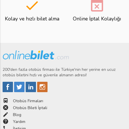
done
event_busy
Kolay ve hızlı bilet alma
Online İptal Kolaylığı
200'den fazla otobüs firması ile Türkiye'nin her yerine en ucuz
otobüs biletini hızlı ve güvenle almanın adresi!
directions_bus
Otobüs Firmaları
cancel
Otobüs Bileti İptali
edit
Blog
help
Yardım
phone
İletişim