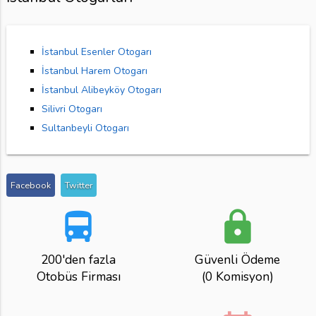
İstanbul Esenler Otogarı
İstanbul Harem Otogarı
İstanbul Alibeyköy Otogarı
Silivri Otogarı
Sultanbeyli Otogarı
Facebook
Twitter
directions_bus
lock
200'den fazla
Güvenli Ödeme
Otobüs Firması
(0 Komisyon)