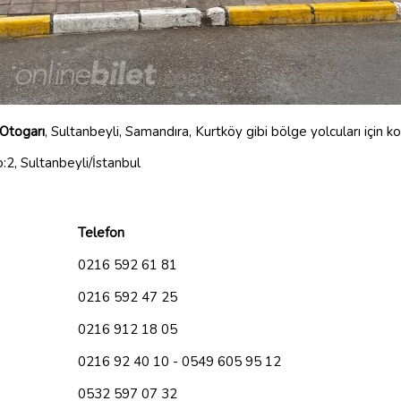
 Otogarı
, Sultanbeyli, Samandıra, Kurtköy gibi bölge yolcuları için k
o:2, Sultanbeyli/İstanbul
Telefon
0216 592 61 81
0216 592 47 25
0216 912 18 05
0216 92 40 10 - 0549 605 95 12
0532 597 07 32