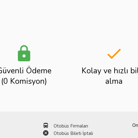
lock
done
Güvenli Ödeme
Kolay ve hızlı bi
(0 Komisyon)
alma
directions_bus
On
Otobüs Firmaları
cancel
Otobüs Bileti İptali