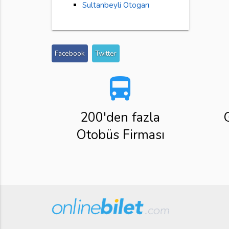
Sultanbeyli Otogarı
Facebook
Twitter
directions_bus
200'den fazla
Otobüs Firması