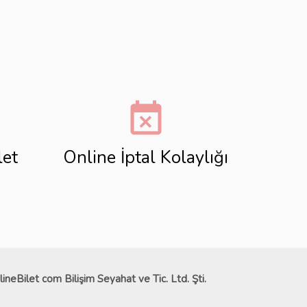
event_busy
let
Online İptal Kolaylığı
lineBilet com Bilişim Seyahat ve Tic. Ltd. Şti.