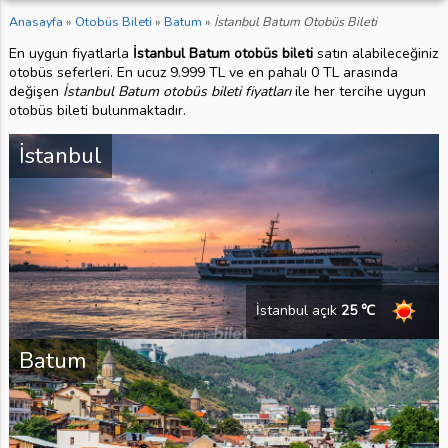
Anasayfa
»
Otobüs Bileti
»
Batum
»
İstanbul Batum Otobüs Bileti
En uygun fiyatlarla
İstanbul Batum otobüs bileti
satın alabileceğiniz
otobüs seferleri. En ucuz 9.999 TL ve en pahalı 0 TL arasında
değişen
İstanbul Batum otobüs bileti fiyatları
ile her tercihe uygun
otobüs bileti bulunmaktadır.
İstanbul
İstanbul açık
25 ℃
Batum