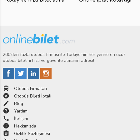
200'den fazla otobüs firması ile Türkiye'nin her yerine en ucuz
otobüs biletini hızlı ve güvenle almanın adresi!
directions_bus
Otobüs Firmaları
cancel
Otobüs Bileti İptali
edit
Blog
help
Yardım
phone
İletişim
info
Hakkımızda
assignment
Gizlilik Sözleşmesi