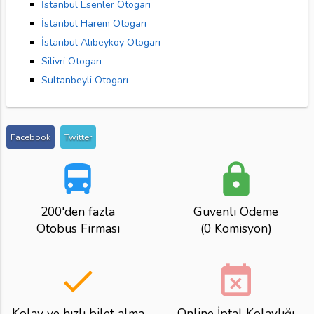
İstanbul Esenler Otogarı
İstanbul Harem Otogarı
İstanbul Alibeyköy Otogarı
Silivri Otogarı
Sultanbeyli Otogarı
Facebook
Twitter
directions_bus
lock
200'den fazla
Güvenli Ödeme
Otobüs Firması
(0 Komisyon)
done
event_busy
Kolay ve hızlı bilet alma
Online İptal Kolaylığı