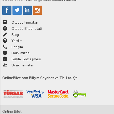
directions_bus
Otobüs Firmaları
cancel
Otobüs Bileti İptali
edit
Blog
help
Yardım
phone
İletişim
info
Hakkımızda
assignment
Gizlilik Sözleşmesi
flight_takeoff
Uçak Firmaları
OnlineBilet com Bilişim Seyahat ve Tic. Ltd. Şti.
Online Bilet