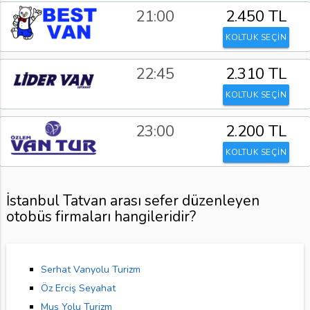
21:00
2.450 TL
KOLTUK SEÇİN
22:45
2.310 TL
KOLTUK SEÇİN
23:00
2.200 TL
KOLTUK SEÇİN
İstanbul Tatvan arası sefer düzenleyen
otobüs firmaları hangileridir?
Serhat Vanyolu Turizm
Öz Erciş Seyahat
Muş Yolu Turizm