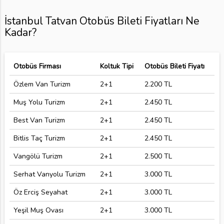
İstanbul Tatvan Otobüs Bileti Fiyatları Ne
Kadar?
Otobüs Firması
Koltuk Tipi
Otobüs Bileti Fiyatı
Özlem Van Turizm
2+1
2.200 TL
Muş Yolu Turizm
2+1
2.450 TL
Best Van Turizm
2+1
2.450 TL
Bitlis Taç Turizm
2+1
2.450 TL
Vangölü Turizm
2+1
2.500 TL
Serhat Vanyolu Turizm
2+1
3.000 TL
Öz Erciş Seyahat
2+1
3.000 TL
Yeşil Muş Ovası
2+1
3.000 TL