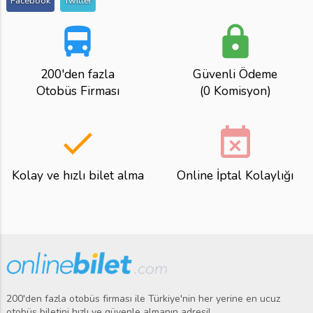
Facebook
Twitter
directions_bus
lock
200'den fazla
Güvenli Ödeme
Otobüs Firması
(0 Komisyon)
done
event_busy
Kolay ve hızlı bilet alma
Online İptal Kolaylığı
200'den fazla otobüs firması ile Türkiye'nin her yerine en ucuz
otobüs biletini hızlı ve güvenle almanın adresi!