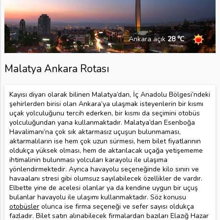
Ankara açık
28 ℃
Malatya Ankara Rotası
Kayısı diyarı olarak bilinen Malatya’dan, İç Anadolu Bölgesi’ndeki
şehirlerden birisi olan Ankara’ya ulaşmak isteyenlerin bir kısmı
uçak yolculuğunu tercih ederken, bir kısmı da seçimini otobüs
yolculuğundan yana kullanmaktadır. Malatya’dan Esenboğa
Havalimanı’na çok sık aktarmasız uçuşun bulunmaması,
aktarmalıların ise hem çok uzun sürmesi, hem bilet fiyatlarının
oldukça yüksek olması, hem de aktarılacak uçağa yetişememe
ihtimalinin bulunması yolcuları karayolu ile ulaşıma
yönlendirmektedir. Ayrıca havayolu seçeneğinde kilo sınırı ve
havaalanı stresi gibi olumsuz sayılabilecek özellikler de vardır.
Elbette yine de acelesi olanlar ya da kendine uygun bir uçuş
bulanlar havayolu ile ulaşımı kullanmaktadır. Söz konusu
otobüsler
olunca ise firma seçeneği ve sefer sayısı oldukça
fazladır. Bilet satın alınabilecek firmalardan bazıları Elazığ Hazar