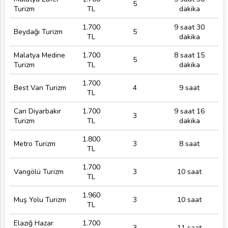
5
Turizm
TL
dakika
1.700
9 saat 30
Beydağı Turizm
5
TL
dakika
Malatya Medine
1.700
8 saat 15
5
Turizm
TL
dakika
1.700
Best Van Turizm
4
9 saat
TL
Can Diyarbakır
1.700
9 saat 16
3
Turizm
TL
dakika
1.800
Metro Turizm
3
8 saat
TL
1.700
Vangölü Turizm
3
10 saat
TL
1.960
Muş Yolu Turizm
3
10 saat
TL
Elazığ Hazar
1.700
3
11 saat