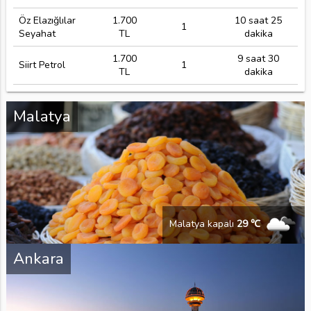
Öz Elazığlılar
1.700
10 saat 25
1
Seyahat
TL
dakika
1.700
9 saat 30
Siirt Petrol
1
TL
dakika
Malatya
Malatya kapalı
29 ℃
Ankara