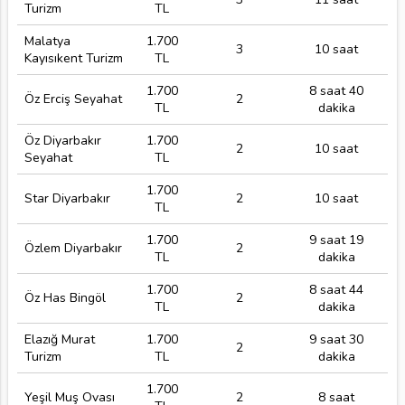
Turizm
TL
Malatya
1.700
3
10 saat
Kayısıkent Turizm
TL
1.700
8 saat 40
Öz Erciş Seyahat
2
TL
dakika
Öz Diyarbakır
1.700
2
10 saat
Seyahat
TL
1.700
Star Diyarbakır
2
10 saat
TL
1.700
9 saat 19
Özlem Diyarbakır
2
TL
dakika
1.700
8 saat 44
Öz Has Bingöl
2
TL
dakika
Elazığ Murat
1.700
9 saat 30
2
Turizm
TL
dakika
1.700
Yeşil Muş Ovası
2
8 saat