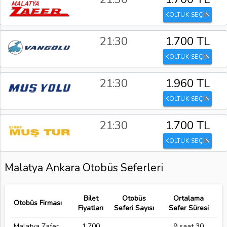
KOLTUK SEÇİN
21:30
1.700 TL
KOLTUK SEÇİN
21:30
1.960 TL
KOLTUK SEÇİN
21:30
1.700 TL
KOLTUK SEÇİN
Malatya Ankara Otobüs Seferleri
Bilet
Otobüs
Ortalama
Otobüs Firması
Fiyatları
Seferi Sayısı
Sefer Süresi
Malatya Zafer
1.700
9 saat 30