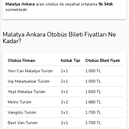
Malatya Ankara
arası otobüs ile seyahat ortalama
9s 54dk
sürmektedir.
Malatya Ankara Otobüs Bileti Fiyatları Ne
Kadar?
Otobüs Firması
Koltuk Tipi
Otobüs Bileti Fiyatı
Yeni Can Malatya Turizm
2+1
1.500 TL
Vip Malatyalılar Turizm
2+1
1.500 TL
Yeşil Malatya Turizm
2+1
1.650 TL
Metro Turizm
2+2
1.680 TL
Vangölü Turizm
2+1
1.700 TL
Best Van Turizm
2+1
1.700 TL