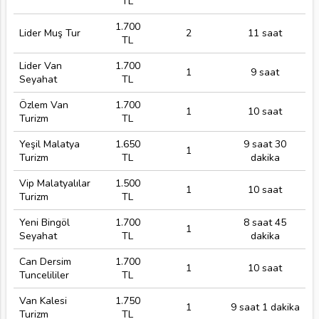
TL
1.700
Lider Muş Tur
2
11 saat
TL
Lider Van
1.700
1
9 saat
Seyahat
TL
Özlem Van
1.700
1
10 saat
Turizm
TL
Yeşil Malatya
1.650
9 saat 30
1
Turizm
TL
dakika
Vip Malatyalılar
1.500
1
10 saat
Turizm
TL
Yeni Bingöl
1.700
8 saat 45
1
Seyahat
TL
dakika
Can Dersim
1.700
1
10 saat
Tuncelililer
TL
Van Kalesi
1.750
1
9 saat 1 dakika
Turizm
TL