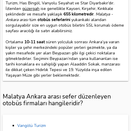
Turizm, Has Bingöl, Vanyolu Seyahat ve Star Diyarbakır’dır.
İzlenilen
güzergah
ise genellikle Kayseri, Kırşehir, Kırıkkale
şeklindedir ve mesafe yaklaşık
655 kilometredir
.
Malatya -
Ankara arası
tüm
otobüs seferlerini
yukarıkaki alandan
sorgulayabilir size en uygun otobüs biletini SSL korumalı ödeme
sayfası aracılığı ile satın alabilirsiniz.
Ortalama
10-11 saat
süren yolculuk sonrası Ankara’ya varan
kişiler ya şehir merkezindeki popüler yerleri gezmekte, ya da
yakın mesafede yer alan Beypazarı gibi ilgi çekici noktalara
gitmektedirler. Seçimini Beypazarı’ndan yana kullananları ise
tarihi konaklara ev sahipliği yapan Alaaddin Sokak, manzarası
ile dikkat çeken Hıdırlık Tepesi ve 19. Yüzyılda inşa edilen
Yaşayan Müze gibi yerler beklemektedir.
Malatya Ankara arası sefer düzenleyen
otobüs firmaları hangileridir?
Vangölü Turizm