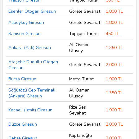
Trabzon Giresun
Vangölü Turizm
500 TL
Esenler Otogarı Giresun
Görele Seyahat
1.800 TL
Alibeyköy Giresun
Görele Seyahat
1.800 TL
Samsun Giresun
Topçam Turizm
450 TL
Ali Osman
Ankara (Aşti) Giresun
1.350 TL
Ulusoy
Ataşehir Dudullu Otogarı
Görele Seyahat
2.000 TL
Giresun
Bursa Giresun
Metro Turizm
1.900 TL
Söğütözü Cep Terminali
Ali Osman
1.350 TL
(Ankara) Giresun
Ulusoy
Rize Ses
Kocaeli (İzmit) Giresun
1.900 TL
Seyahat
Düzce Giresun
Görele Seyahat
2.000 TL
Kaptanoğlu
Gebze Giresun
2.000 TL