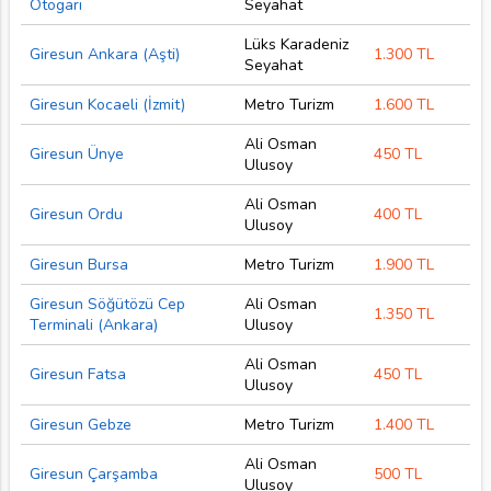
Otogarı
Seyahat
Lüks Karadeniz
Giresun Ankara (Aşti)
1.300 TL
Seyahat
Giresun Kocaeli (İzmit)
Metro Turizm
1.600 TL
Ali Osman
Giresun Ünye
450 TL
Ulusoy
Ali Osman
Giresun Ordu
400 TL
Ulusoy
Giresun Bursa
Metro Turizm
1.900 TL
Giresun Söğütözü Cep
Ali Osman
1.350 TL
Terminali (Ankara)
Ulusoy
Ali Osman
Giresun Fatsa
450 TL
Ulusoy
Giresun Gebze
Metro Turizm
1.400 TL
Ali Osman
Giresun Çarşamba
500 TL
Ulusoy