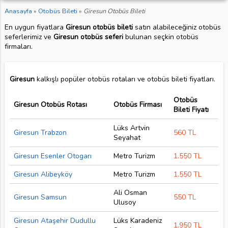
Anasayfa
»
Otobüs Bileti
»
Giresun Otobüs Bileti
En uygun fiyatlara
Giresun otobüs bileti
satın alabileceğiniz otobüs
seferlerimiz ve
Giresun otobüs seferi
bulunan seçkin otobüs
firmaları.
Giresun
kalkışlı popüler otobüs rotaları ve otobüs bileti fiyatları.
Otobüs
Giresun Otobüs Rotası
Otobüs Firması
Bileti Fiyatı
Lüks Artvin
Giresun Trabzon
560 TL
Seyahat
Giresun Esenler Otogarı
Metro Turizm
1.550 TL
Giresun Alibeyköy
Metro Turizm
1.550 TL
Ali Osman
Giresun Samsun
550 TL
Ulusoy
Giresun Ataşehir Dudullu
Lüks Karadeniz
1.950 TL