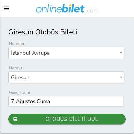
menu
Giresun Otobüs Bileti
Nereden
İstanbul Avrupa
Nereye
Giresun
Gidiş Tarihi
OTOBÜS BİLETİ BUL
directions_bus