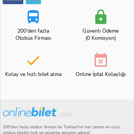
directions_bus
lock
200'den fazla
Güvenli Ödeme
Otobüs Firması
(0 Komisyon)
done
event_busy
Kolay ve hızlı bilet alma
Online İptal Kolaylığı
200'den fazla otobüs firması ile Türkiye'nin her yerine en ucuz
otobüs biletini hızlı ve güvenle almanın adresi!