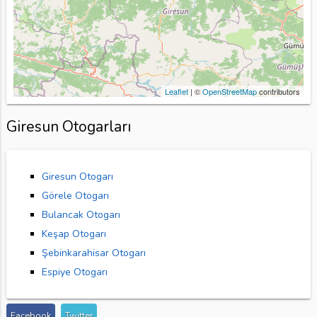
Leaflet
| ©
OpenStreetMap
contributors
Giresun Otogarları
Giresun Otogarı
Görele Otogarı
Bulancak Otogarı
Keşap Otogarı
Şebinkarahisar Otogarı
Espiye Otogarı
Facebook
Twitter