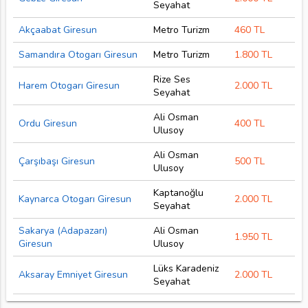
Seyahat
Akçaabat Giresun
Metro Turizm
460 TL
Samandıra Otogarı Giresun
Metro Turizm
1.800 TL
Rize Ses
Harem Otogarı Giresun
2.000 TL
Seyahat
Ali Osman
Ordu Giresun
400 TL
Ulusoy
Ali Osman
Çarşıbaşı Giresun
500 TL
Ulusoy
Kaptanoğlu
Kaynarca Otogarı Giresun
2.000 TL
Seyahat
Sakarya (Adapazarı)
Ali Osman
1.950 TL
Giresun
Ulusoy
Lüks Karadeniz
Aksaray Emniyet Giresun
2.000 TL
Seyahat