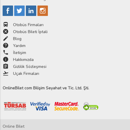
directions_bus
Otobüs Firmaları
cancel
Otobüs Bileti İptali
edit
Blog
help
Yardım
phone
İletişim
info
Hakkımızda
assignment
Gizlilik Sözleşmesi
flight_takeoff
Uçak Firmaları
OnlineBilet com Bilişim Seyahat ve Tic. Ltd. Şti.
Online Bilet