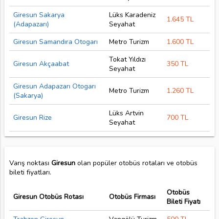
Giresun Sakarya
Lüks Karadeniz
1.645 TL
(Adapazarı)
Seyahat
Giresun Samandıra Otogarı
Metro Turizm
1.600 TL
Tokat Yıldızı
Giresun Akçaabat
350 TL
Seyahat
Giresun Adapazarı Otogarı
Metro Turizm
1.260 TL
(Sakarya)
Lüks Artvin
Giresun Rize
700 TL
Seyahat
Varış noktası
Giresun
olan popüler otobüs rotaları ve otobüs
bileti fiyatları.
Otobüs
Giresun Otobüs Rotası
Otobüs Firması
Bileti Fiyatı