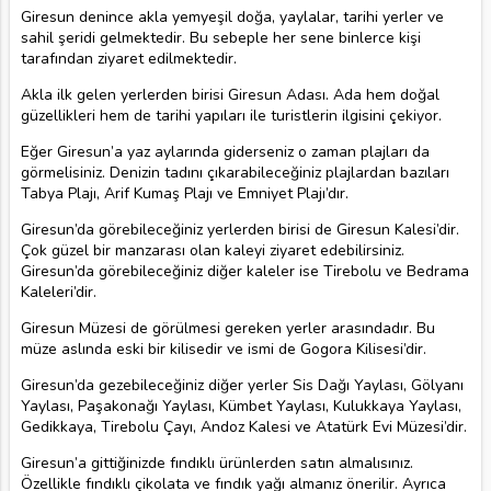
Giresun denince akla yemyeşil doğa, yaylalar, tarihi yerler ve
sahil şeridi gelmektedir. Bu sebeple her sene binlerce kişi
tarafından ziyaret edilmektedir.
Akla ilk gelen yerlerden birisi Giresun Adası. Ada hem doğal
güzellikleri hem de tarihi yapıları ile turistlerin ilgisini çekiyor.
Eğer Giresun’a yaz aylarında giderseniz o zaman plajları da
görmelisiniz. Denizin tadını çıkarabileceğiniz plajlardan bazıları
Tabya Plajı, Arif Kumaş Plajı ve Emniyet Plajı’dır.
Giresun’da görebileceğiniz yerlerden birisi de Giresun Kalesi’dir.
Çok güzel bir manzarası olan kaleyi ziyaret edebilirsiniz.
Giresun’da görebileceğiniz diğer kaleler ise Tirebolu ve Bedrama
Kaleleri’dir.
Giresun Müzesi de görülmesi gereken yerler arasındadır. Bu
müze aslında eski bir kilisedir ve ismi de Gogora Kilisesi’dir.
Giresun’da gezebileceğiniz diğer yerler Sis Dağı Yaylası, Gölyanı
Yaylası, Paşakonağı Yaylası, Kümbet Yaylası, Kulukkaya Yaylası,
Gedikkaya, Tirebolu Çayı, Andoz Kalesi ve Atatürk Evi Müzesi’dir.
Giresun’a gittiğinizde fındıklı ürünlerden satın almalısınız.
Özellikle fındıklı çikolata ve fındık yağı almanız önerilir. Ayrıca