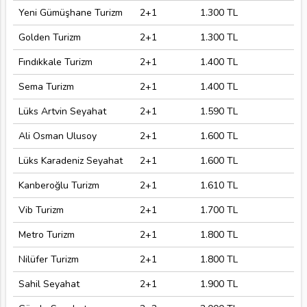
Yeni Gümüşhane Turizm
2+1
1.300 TL
Golden Turizm
2+1
1.300 TL
Fındıkkale Turizm
2+1
1.400 TL
Sema Turizm
2+1
1.400 TL
Lüks Artvin Seyahat
2+1
1.590 TL
Ali Osman Ulusoy
2+1
1.600 TL
Lüks Karadeniz Seyahat
2+1
1.600 TL
Kanberoğlu Turizm
2+1
1.610 TL
Vib Turizm
2+1
1.700 TL
Metro Turizm
2+1
1.800 TL
Nilüfer Turizm
2+1
1.800 TL
Sahil Seyahat
2+1
1.900 TL