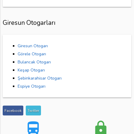
Giresun Otogarları
Giresun Otogarı
Görele Otogarı
Bulancak Otogarı
Keşap Otogarı
Şebinkarahisar Otogarı
Espiye Otogarı
Facebook
Twitter
directions_bus
lock