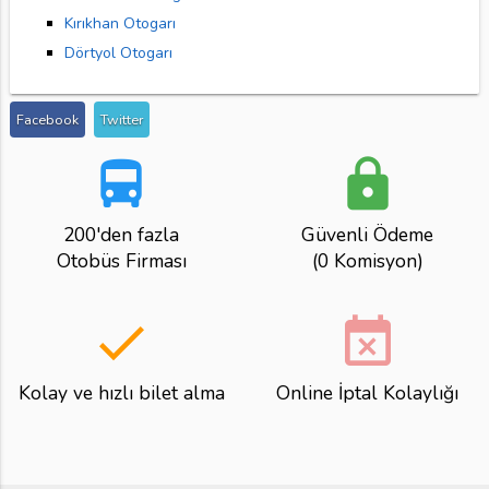
Kırıkhan Otogarı
Dörtyol Otogarı
Facebook
Twitter
directions_bus
lock
200'den fazla
Güvenli Ödeme
Otobüs Firması
(0 Komisyon)
done
event_busy
Kolay ve hızlı bilet alma
Online İptal Kolaylığı