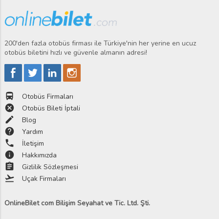
200'den fazla otobüs firması ile Türkiye'nin her yerine en ucuz
otobüs biletini hızlı ve güvenle almanın adresi!
directions_bus
Otobüs Firmaları
cancel
Otobüs Bileti İptali
edit
Blog
help
Yardım
phone
İletişim
info
Hakkımızda
assignment
Gizlilik Sözleşmesi
flight_takeoff
Uçak Firmaları
OnlineBilet com Bilişim Seyahat ve Tic. Ltd. Şti.