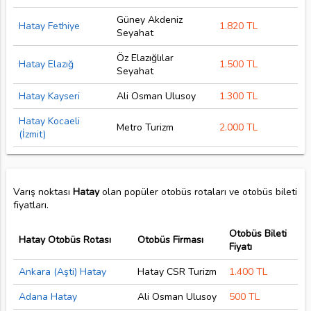
Güney Akdeniz
Hatay Fethiye
1.820 TL
Seyahat
Öz Elazığlılar
Hatay Elazığ
1.500 TL
Seyahat
Hatay Kayseri
Ali Osman Ulusoy
1.300 TL
Hatay Kocaeli
Metro Turizm
2.000 TL
(İzmit)
Varış noktası
Hatay
olan popüler otobüs rotaları ve otobüs bileti
fiyatları.
Otobüs Bileti
Hatay Otobüs Rotası
Otobüs Firması
Fiyatı
Ankara (Aşti) Hatay
Hatay CSR Turizm
1.400 TL
Adana Hatay
Ali Osman Ulusoy
500 TL