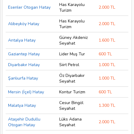
Has Karayolu
Esenler Otogarı Hatay
2.000 TL
Turizm
Has Karayolu
Alibeyköy Hatay
2.000 TL
Turizm
Güney Akdeniz
Antalya Hatay
1.600 TL
Seyahat
Gaziantep Hatay
Lider Muş Tur
600 TL
Diyarbakır Hatay
Siirt Petrol
1.000 TL
Öz Diyarbakır
Şanlıurfa Hatay
1.000 TL
Seyahat
Mersin (İçel) Hatay
Kontur Turizm
600 TL
Cesur Bingöl
Malatya Hatay
1.300 TL
Seyahat
Ataşehir Dudullu
Lüks Adana
2.000 TL
Otogarı Hatay
Seyahat