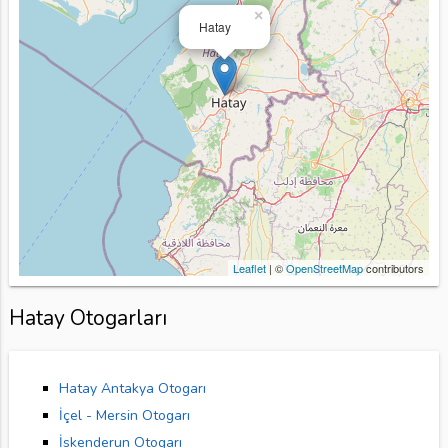
×
Hatay
Leaflet
| ©
OpenStreetMap
contributors
Hatay Otogarları
Hatay Antakya Otogarı
İçel - Mersin Otogarı
İskenderun Otogarı