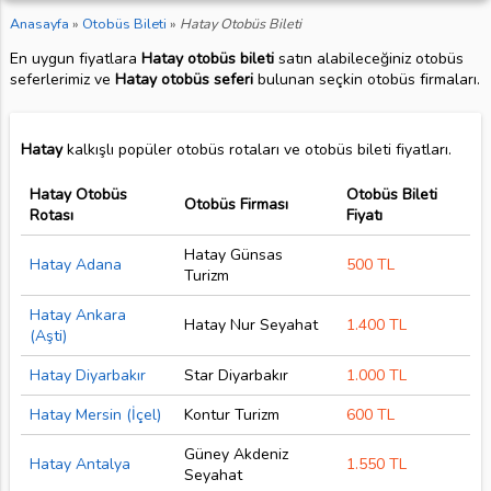
Anasayfa
»
Otobüs Bileti
»
Hatay Otobüs Bileti
En uygun fiyatlara
Hatay otobüs bileti
satın alabileceğiniz otobüs
seferlerimiz ve
Hatay otobüs seferi
bulunan seçkin otobüs firmaları.
Hatay
kalkışlı popüler otobüs rotaları ve otobüs bileti fiyatları.
Hatay Otobüs
Otobüs Bileti
Otobüs Firması
Rotası
Fiyatı
Hatay Günsas
Hatay Adana
500 TL
Turizm
Hatay Ankara
Hatay Nur Seyahat
1.400 TL
(Aşti)
Hatay Diyarbakır
Star Diyarbakır
1.000 TL
Hatay Mersin (İçel)
Kontur Turizm
600 TL
Güney Akdeniz
Hatay Antalya
1.550 TL
Seyahat