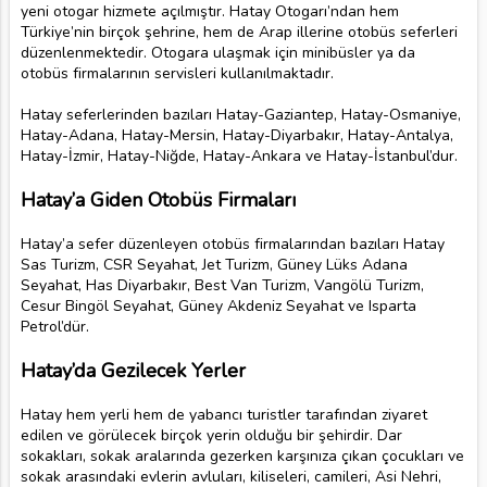
yeni otogar hizmete açılmıştır. Hatay Otogarı’ndan hem
Türkiye’nin birçok şehrine, hem de Arap illerine otobüs seferleri
düzenlenmektedir. Otogara ulaşmak için minibüsler ya da
otobüs firmalarının servisleri kullanılmaktadır.
Hatay seferlerinden bazıları Hatay-Gaziantep, Hatay-Osmaniye,
Hatay-Adana, Hatay-Mersin, Hatay-Diyarbakır, Hatay-Antalya,
Hatay-İzmir, Hatay-Niğde, Hatay-Ankara ve Hatay-İstanbul’dur.
Hatay’a Giden Otobüs Firmaları
Hatay’a sefer düzenleyen otobüs firmalarından bazıları Hatay
Sas Turizm, CSR Seyahat, Jet Turizm, Güney Lüks Adana
Seyahat, Has Diyarbakır, Best Van Turizm, Vangölü Turizm,
Cesur Bingöl Seyahat, Güney Akdeniz Seyahat ve Isparta
Petrol’dür.
Hatay’da Gezilecek Yerler
Hatay hem yerli hem de yabancı turistler tarafından ziyaret
edilen ve görülecek birçok yerin olduğu bir şehirdir. Dar
sokakları, sokak aralarında gezerken karşınıza çıkan çocukları ve
sokak arasındaki evlerin avluları, kiliseleri, camileri, Asi Nehri,