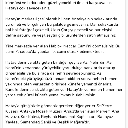
künefesi ve birbirinden güzel yemekleri ile sizi karşılayacak
Hatay’ı çok seveceksiniz.
Hatay’ın merkez ilçesi olarak bilinen Antakya’nın sokaklarında
yürümeli ve birçok yeri bu şekilde gezmelisiniz. Dar sokaklarda
bol bol fotoğraf çekmeli, Uzun Çarşıyı gezmeli ve nar ekşisi,
defne sabunu ve yeşil zeytin gibi ürünlerden satın almalısınız.
Yine merkezde yer alan Habib-i Neccar Camii’ni görmelisiniz. Bu
camii Anadolu’da yapılan ilk camii olarak bilinmektedir.
Hatay denince akla gelen bir diğer şey ise Asi Nehri’dir. Asi
Nehri’nin kenarında yürüyebilir, yoruldukça banklarda oturup
dinlenebilir ve bu sırada da nehri seyredebilirsiniz. Asi
Nehri’ndeki yürüyüşünüzü tamamladıktan sonra nehrin hemen
yakınında olan yerlerden birisinde künefe yemenizi öneririz.
Künefe denince ilk akla gelen yer Hatay’dır ve hemen hemen her
yerde çok güzel künefe yeme imkanı bulabilirsiniz.
Hatay’a gittiğinizde görmeniz gereken diğer yerler St.Pierre
Kilisesi, Antakya Mozaik Müzesi, Arsuz’da yer alan Meryem Ana
Havuzu, Koz Kalesi, Reyhanlı Hamamat Kaplıcaları, Batıayaz
Yaylası, Samandağ Sahili ve Beşikli Mağara’dır.