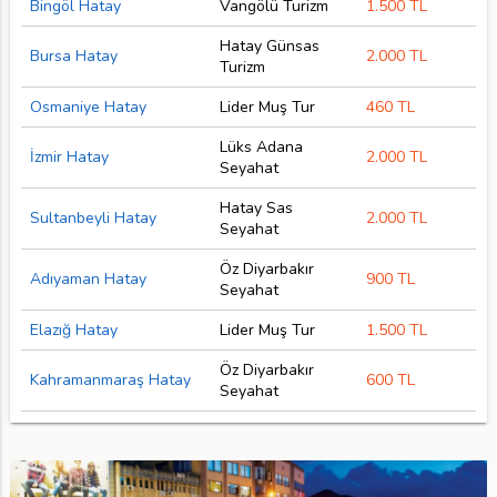
Bingöl Hatay
Vangölü Turizm
1.500 TL
Hatay Günsas
Bursa Hatay
2.000 TL
Turizm
Osmaniye Hatay
Lider Muş Tur
460 TL
Lüks Adana
İzmir Hatay
2.000 TL
Seyahat
Hatay Sas
Sultanbeyli Hatay
2.000 TL
Seyahat
Öz Diyarbakır
Adıyaman Hatay
900 TL
Seyahat
Elazığ Hatay
Lider Muş Tur
1.500 TL
Öz Diyarbakır
Kahramanmaraş Hatay
600 TL
Seyahat