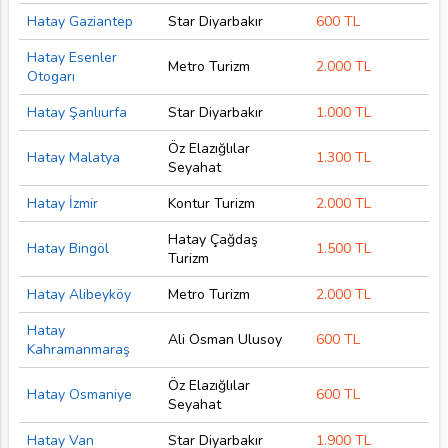
Hatay Gaziantep
Star Diyarbakır
600 TL
Hatay Esenler
Metro Turizm
2.000 TL
Otogarı
Hatay Şanlıurfa
Star Diyarbakır
1.000 TL
Öz Elazığlılar
Hatay Malatya
1.300 TL
Seyahat
Hatay İzmir
Kontur Turizm
2.000 TL
Hatay Çağdaş
Hatay Bingöl
1.500 TL
Turizm
Hatay Alibeyköy
Metro Turizm
2.000 TL
Hatay
Ali Osman Ulusoy
600 TL
Kahramanmaraş
Öz Elazığlılar
Hatay Osmaniye
600 TL
Seyahat
Hatay Van
Star Diyarbakır
1.900 TL