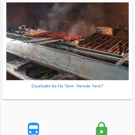
Diyarbakır'da Ne Yenir, Nerede Yenir?
directions_bus
lock