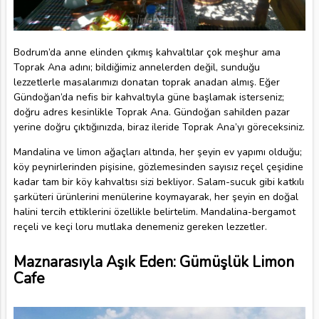
Bodrum’da anne elinden çıkmış kahvaltılar çok meşhur ama
Toprak Ana adını; bildiğimiz annelerden değil, sunduğu
lezzetlerle masalarımızı donatan toprak anadan almış. Eğer
Gündoğan’da nefis bir kahvaltıyla güne başlamak isterseniz;
doğru adres kesinlikle Toprak Ana. Gündoğan sahilden pazar
yerine doğru çıktığınızda, biraz ileride Toprak Ana’yı göreceksiniz.
Mandalina ve limon ağaçları altında, her şeyin ev yapımı olduğu;
köy peynirlerinden pişisine, gözlemesinden sayısız reçel çeşidine
kadar tam bir köy kahvaltısı sizi bekliyor. Salam-sucuk gibi katkılı
şarküteri ürünlerini menülerine koymayarak, her şeyin en doğal
halini tercih ettiklerini özellikle belirtelim. Mandalina-bergamot
reçeli ve keçi loru mutlaka denemeniz gereken lezzetler.
Maznarasıyla Aşık Eden: Gümüşlük Limon
Cafe