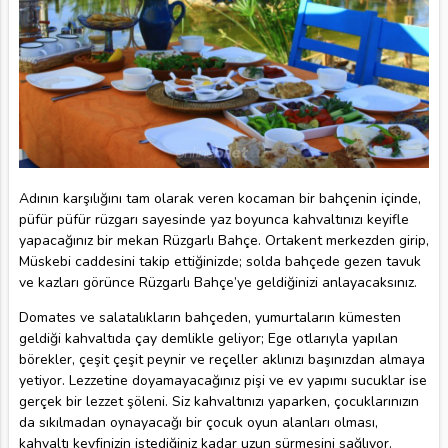
Adının karşılığını tam olarak veren kocaman bir bahçenin içinde,
püfür püfür rüzgarı sayesinde yaz boyunca kahvaltınızı keyifle
yapacağınız bir mekan Rüzgarlı Bahçe. Ortakent merkezden girip,
Müskebi caddesini takip ettiğinizde; solda bahçede gezen tavuk
ve kazları görünce Rüzgarlı Bahçe’ye geldiğinizi anlayacaksınız.
Domates ve salatalıkların bahçeden, yumurtaların kümesten
geldiği kahvaltıda çay demlikle geliyor; Ege otlarıyla yapılan
börekler, çeşit çeşit peynir ve reçeller aklınızı başınızdan almaya
yetiyor. Lezzetine doyamayacağınız pişi ve ev yapımı sucuklar ise
gerçek bir lezzet şöleni. Siz kahvaltınızı yaparken, çocuklarınızın
da sıkılmadan oynayacağı bir çocuk oyun alanları olması,
kahvaltı keyfinizin istediğiniz kadar uzun sürmesini sağlıyor.