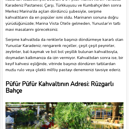
Karadeniz Pastanesi; Çarşı, Türkkuyusu ve Kumbahçe’den sonra
Merkez Marina’da açılan dördüncü şubesiyle, serpme
kahvaltıların da en popüler ismi oldu. Marinanın sonuna doğru
yürüdüğünüzde; Marina Vista Otel’e gelmeden, Yunuslar’ın tatlı
mavi masalarını göreceksiniz.
Serpme kahvaltıda da renklerle başınızı döndürmeye kararlı olan
Yunuslar Karadeniz; rengarenk reçeller, çeşit çeşit peynirler,
zeytinler, bal-kaymak ve bol bol yeşillik bulunan kahvaltısıyla,
doymadan kalkmanıza da izin vermiyor. Kahvaltıdan sonra ise, bir
keyif kahvesi eşliğinde, vitrinde başınızı döndüren tatlılardan
muzlu rulo veya çilekli milföy pastayı denemenizi tavsiye ederiz.
Püfür Püfür Kahvaltının Adresi: Rüzgarlı
Bahçe