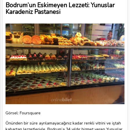
Bodrum’un Eskimeyen Lezzeti: Yunuslar
Karadeniz Pastanesi
Görsel: Foursquare
Önünden bir süre ayrılamayacağınız kadar renkli vitrini ve iştah
kabartan lezzetleriyle, Bodrum’a 34 yıldır hizmet veren Yunuslar