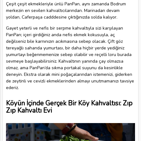
Çeşit çeşit ekmekleriyle ünlü PanPan, aynı zamanda Bodrum
merkezin en sevilen kahvaltıcılarından. Marinadan devam
yoldan, Caferpaşa cadddesine çıktığınızda solda kalıyor.
Gayet yeterli ve nefis bir serpme kahvaltıyla sizi karşılayan
PanPan; içeri girdiğiniz anda nefis ekmek kokusuyla, aç
değilseniz bile karnınızın acıkmasına sebep olacak. Çift göz
tereyağlı sahanda yumurtası, bir daha hiçbir yerde yediğiniz
yumurtayı beğenmemenize sebep olabilir ve reçelli loru burada
sevmeye başlayabilirsiniz. Kahvaltının yanında çay olmazsa
olmaz, ama PanPan’da sıkma portakal suyunu da kesinlikle
deneyin. Ekstra olarak mini poğaçalarından istemenizi, giderken
de zeytinli ve cevizli ekmeklerinden almayı unutmamanızı tavsiye
ederiz.
Köyün İçinde Gerçek Bir Köy Kahvaltısı: Zıp
Zıp Kahvaltı Evi