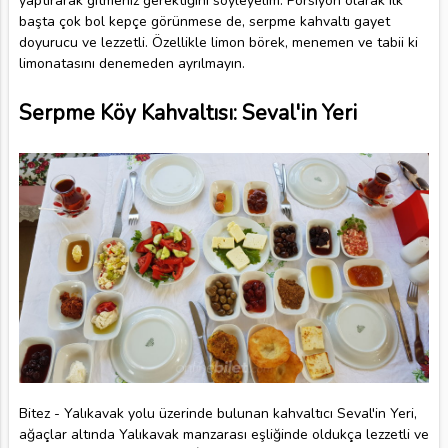
yaptırarak gitmeniz gerektiğini söyleyelim. Porsiyon olarak ilk
başta çok bol kepçe görünmese de, serpme kahvaltı gayet
doyurucu ve lezzetli. Özellikle limon börek, menemen ve tabii ki
limonatasını denemeden ayrılmayın.
Serpme Köy Kahvaltısı: Seval'in Yeri
Bitez - Yalıkavak yolu üzerinde bulunan kahvaltıcı Seval'in Yeri,
ağaçlar altında Yalıkavak manzarası eşliğinde oldukça lezzetli ve