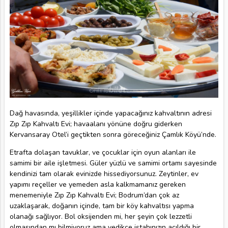
Dağ havasında, yeşillikler içinde yapacağınız kahvaltının adresi
Zıp Zıp Kahvaltı Evi; havaalanı yönüne doğru giderken
Kervansaray Otel’i geçtikten sonra göreceğiniz Çamlık Köyü’nde.
Etrafta dolaşan tavuklar, ve çocuklar için oyun alanları ile
samimi bir aile işletmesi. Güler yüzlü ve samimi ortamı sayesinde
kendinizi tam olarak evinizde hissediyorsunuz. Zeytinler, ev
yapımı reçeller ve yemeden asla kalkmamanız gereken
menemeniyle Zıp Zıp Kahvaltı Evi; Bodrum’dan çok az
uzaklaşarak, doğanın içinde, tam bir köy kahvaltısı yapma
olanağı sağlıyor. Bol oksijenden mi, her şeyin çok lezzetli
olmasından mı bilmiyoruz ama yedikçe iştahınızın açıldığı bir