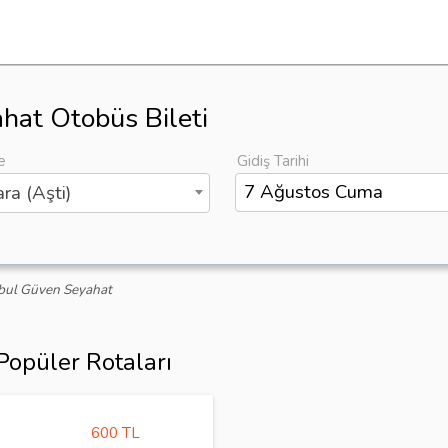
hat Otobüs Bileti
e
Gidiş Tarihi
ra (Aşti)
anbul Güven Seyahat
Popüler Rotaları
600 TL