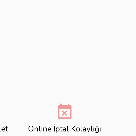
event_busy
let
Online İptal Kolaylığı