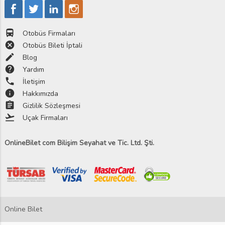
directions_bus
Otobüs Firmaları
cancel
Otobüs Bileti İptali
edit
Blog
help
Yardım
phone
İletişim
info
Hakkımızda
assignment
Gizlilik Sözleşmesi
flight_takeoff
Uçak Firmaları
OnlineBilet com Bilişim Seyahat ve Tic. Ltd. Şti.
Online Bilet