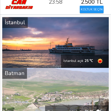
23:58
2.500 TL
KOLTUK SEÇİN
İstanbul
İstanbul açık
25 ℃
Batman