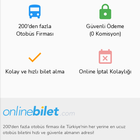
directions_bus
lock
200'den fazla
Güvenli Ödeme
Otobüs Firması
(0 Komisyon)
done
event_busy
Kolay ve hızlı bilet alma
Online İptal Kolaylığı
200'den fazla otobüs firması ile Türkiye'nin her yerine en ucuz
otobüs biletini hızlı ve güvenle almanın adresi!