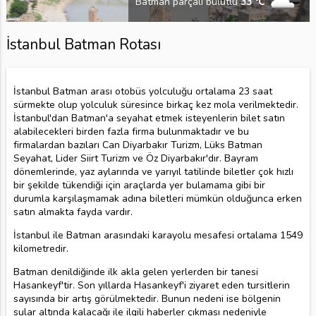
Batman parçalı bulutlu
33 ℃
İstanbul Batman Rotası
İstanbul Batman arası otobüs yolculuğu ortalama 23 saat
sürmekte olup yolculuk süresince birkaç kez mola verilmektedir.
İstanbul'dan Batman'a seyahat etmek isteyenlerin bilet satın
alabilecekleri birden fazla firma bulunmaktadır ve bu
firmalardan bazıları Can Diyarbakır Turizm, Lüks Batman
Seyahat, Lider Siirt Turizm ve Öz Diyarbakır'dır. Bayram
dönemlerinde, yaz aylarında ve yarıyıl tatilinde biletler çok hızlı
bir şekilde tükendiği için araçlarda yer bulamama gibi bir
durumla karşılaşmamak adına biletleri mümkün olduğunca erken
satın almakta fayda vardır.
İstanbul ile Batman arasındaki karayolu mesafesi ortalama 1549
kilometredir.
Batman denildiğinde ilk akla gelen yerlerden bir tanesi
Hasankeyf'tir. Son yıllarda Hasankeyf'i ziyaret eden tursitlerin
sayısında bir artış görülmektedir. Bunun nedeni ise bölgenin
sular altında kalacağı ile ilgili haberler çıkması nedeniyle