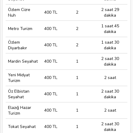
Özlem Cizre
2 saat 29
400 TL
2
Nuh
dakika
1 saat 45
Metro Turizm
400 TL
2
dakika
Özlem
1 saat 30
400 TL
2
Diyarbakır
dakika
2 saat 30
Mardin Seyahat
400 TL
1
dakika
Yeni Midyat
400 TL
1
2 saat
Turizm
Öz Elbistan
2 saat 30
400 TL
1
Seyahat
dakika
Elazığ Hazar
400 TL
1
2 saat
Turizm
2 saat 30
Tokat Seyahat
400 TL
1
dakika