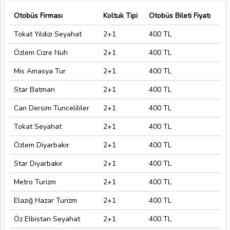
Otobüs Firması
Koltuk Tipi
Otobüs Bileti Fiyatı
Tokat Yıldızı Seyahat
2+1
400 TL
Özlem Cizre Nuh
2+1
400 TL
Mis Amasya Tur
2+1
400 TL
Star Batman
2+1
400 TL
Can Dersim Tuncelililer
2+1
400 TL
Tokat Seyahat
2+1
400 TL
Özlem Diyarbakır
2+1
400 TL
Star Diyarbakır
2+1
400 TL
Metro Turizm
2+1
400 TL
Elazığ Hazar Turizm
2+1
400 TL
Öz Elbistan Seyahat
2+1
400 TL