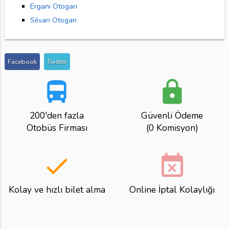
Ergani Otogarı
Silvan Otogarı
Facebook
Twitter
directions_bus
lock
200'den fazla
Güvenli Ödeme
Otobüs Firması
(0 Komisyon)
done
event_busy
Kolay ve hızlı bilet alma
Online İptal Kolaylığı