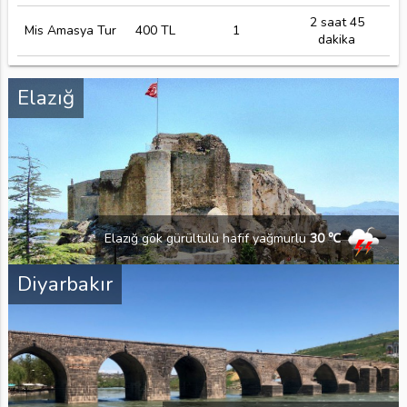
2 saat 45
Mis Amasya Tur
400 TL
1
dakika
Elazığ
Elazığ gök gürültülü hafif yağmurlu
30 ℃
Diyarbakır