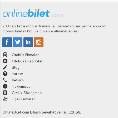
200'den fazla otobüs firması ile Türkiye'nin her yerine en ucuz
otobüs biletini hızlı ve güvenle almanın adresi!
directions_bus
Otobüs Firmaları
cancel
Otobüs Bileti İptali
edit
Blog
help
Yardım
phone
İletişim
info
Hakkımızda
assignment
Gizlilik Sözleşmesi
flight_takeoff
Uçak Firmaları
OnlineBilet com Bilişim Seyahat ve Tic. Ltd. Şti.