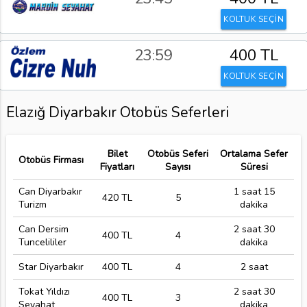
KOLTUK SEÇİN
23:59
400 TL
KOLTUK SEÇİN
Elazığ Diyarbakır Otobüs Seferleri
Bilet
Otobüs Seferi
Ortalama Sefer
Otobüs Firması
Fiyatları
Sayısı
Süresi
Can Diyarbakır
1 saat 15
420 TL
5
Turizm
dakika
Can Dersim
2 saat 30
400 TL
4
Tuncelililer
dakika
Star Diyarbakır
400 TL
4
2 saat
Tokat Yıldızı
2 saat 30
400 TL
3
Seyahat
dakika