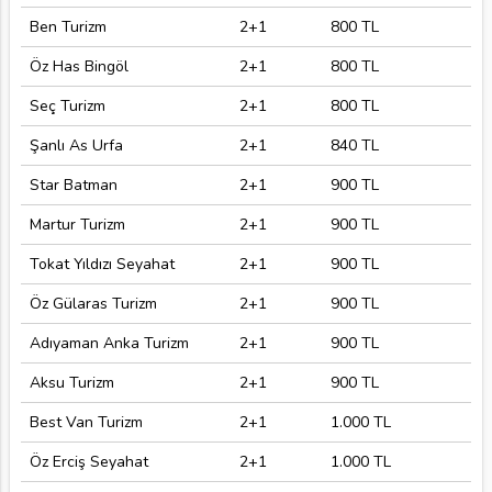
Ben Turizm
2+1
800 TL
Öz Has Bingöl
2+1
800 TL
Seç Turizm
2+1
800 TL
Şanlı As Urfa
2+1
840 TL
Star Batman
2+1
900 TL
Martur Turizm
2+1
900 TL
Tokat Yıldızı Seyahat
2+1
900 TL
Öz Gülaras Turizm
2+1
900 TL
Adıyaman Anka Turizm
2+1
900 TL
Aksu Turizm
2+1
900 TL
Best Van Turizm
2+1
1.000 TL
Öz Erciş Seyahat
2+1
1.000 TL