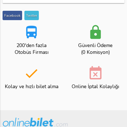
Facebook
Twitter
directions_bus
lock
200'den fazla
Güvenli Ödeme
Otobüs Firması
(0 Komisyon)
done
event_busy
Kolay ve hızlı bilet alma
Online İptal Kolaylığı