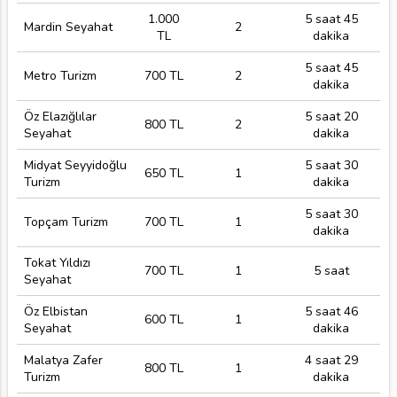
1.000
5 saat 45
Mardin Seyahat
2
TL
dakika
5 saat 45
Metro Turizm
700 TL
2
dakika
Öz Elazığlılar
5 saat 20
800 TL
2
Seyahat
dakika
Midyat Seyyidoğlu
5 saat 30
650 TL
1
Turizm
dakika
5 saat 30
Topçam Turizm
700 TL
1
dakika
Tokat Yıldızı
700 TL
1
5 saat
Seyahat
Öz Elbistan
5 saat 46
600 TL
1
Seyahat
dakika
Malatya Zafer
4 saat 29
800 TL
1
Turizm
dakika