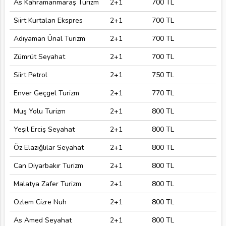
As Kahramanmaraş Turizm
2+1
700 TL
Siirt Kurtalan Ekspres
2+1
700 TL
Adıyaman Ünal Turizm
2+1
700 TL
Zümrüt Seyahat
2+1
700 TL
Siirt Petrol
2+1
750 TL
Enver Geçgel Turizm
2+1
770 TL
Muş Yolu Turizm
2+1
800 TL
Yeşil Erciş Seyahat
2+1
800 TL
Öz Elazığlılar Seyahat
2+1
800 TL
Can Diyarbakır Turizm
2+1
800 TL
Malatya Zafer Turizm
2+1
800 TL
Özlem Cizre Nuh
2+1
800 TL
As Amed Seyahat
2+1
800 TL