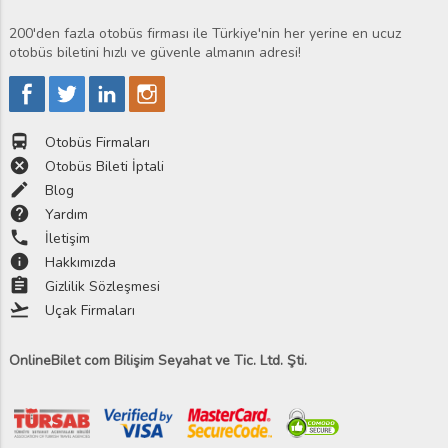
200'den fazla otobüs firması ile Türkiye'nin her yerine en ucuz
otobüs biletini hızlı ve güvenle almanın adresi!
directions_bus
Otobüs Firmaları
cancel
Otobüs Bileti İptali
edit
Blog
help
Yardım
phone
İletişim
info
Hakkımızda
assignment
Gizlilik Sözleşmesi
flight_takeoff
Uçak Firmaları
OnlineBilet com Bilişim Seyahat ve Tic. Ltd. Şti.