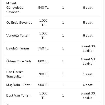
Midyat
Güneydoğu
840 TL
1
6 saat
Seyahat
1.000
Öz Erciş Seyahat
1
5 saat
TL
1.000
Vangölü Turizm
1
6 saat
TL
5 saat 30
Beydağı Turizm
750 TL
1
dakika
4 saat 59
Özlem Cizre Nuh
800 TL
1
dakika
Can Dersim
700 TL
1
1 saat
Tuncelililer
Muş Yolu Turizm
900 TL
1
6 saat
1.000
5 saat 30
Best Van Turizm
1
TL
dakika