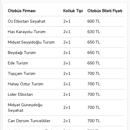
Otobüs Firması
Koltuk Tipi
Otobüs Bileti Fiyatı
Öz Elbistan Seyahat
2+1
600 TL
Has Karayolu Turizm
2+1
630 TL
Midyat Seyyidoğlu Turizm
2+1
650 TL
Beydağı Turizm
2+1
650 TL
Ede Turizm
2+1
650 TL
Topçam Turizm
2+1
700 TL
Hatay Öztur Turizm
2+1
700 TL
Lider Elbistan
2+1
700 TL
Midyat Güneydoğu
2+1
700 TL
Seyahat
Can Dersim Tuncelililer
2+1
700 TL