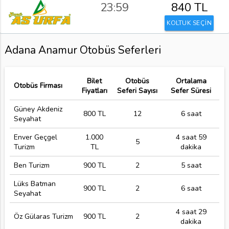
23:59
840 TL
KOLTUK SEÇİN
Adana Anamur Otobüs Seferleri
Bilet
Otobüs
Ortalama
Otobüs Firması
Fiyatları
Seferi Sayısı
Sefer Süresi
Güney Akdeniz
800 TL
12
6 saat
Seyahat
Enver Geçgel
1.000
4 saat 59
5
Turizm
TL
dakika
Ben Turizm
900 TL
2
5 saat
Lüks Batman
900 TL
2
6 saat
Seyahat
4 saat 29
Öz Gülaras Turizm
900 TL
2
dakika