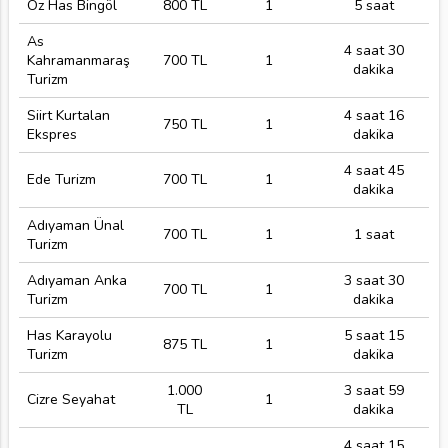
Öz Has Bingöl
800 TL
1
5 saat
As
4 saat 30
Kahramanmaraş
700 TL
1
dakika
Turizm
Siirt Kurtalan
4 saat 16
750 TL
1
Ekspres
dakika
4 saat 45
Ede Turizm
700 TL
1
dakika
Adıyaman Ünal
700 TL
1
1 saat
Turizm
Adıyaman Anka
3 saat 30
700 TL
1
Turizm
dakika
Has Karayolu
5 saat 15
875 TL
1
Turizm
dakika
1.000
3 saat 59
Cizre Seyahat
1
TL
dakika
4 saat 15