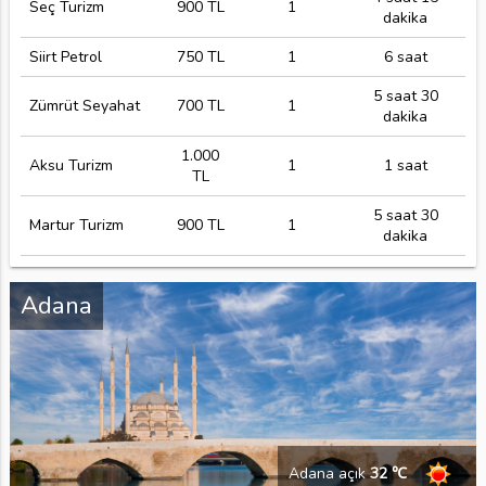
Seç Turizm
900 TL
1
dakika
Siirt Petrol
750 TL
1
6 saat
5 saat 30
Zümrüt Seyahat
700 TL
1
dakika
1.000
Aksu Turizm
1
1 saat
TL
5 saat 30
Martur Turizm
900 TL
1
dakika
Adana
Adana açık
32 ℃