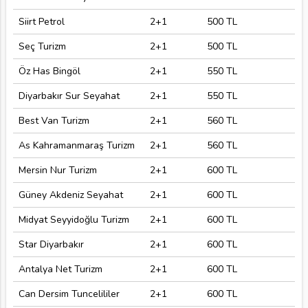
Siirt Petrol
2+1
500 TL
Seç Turizm
2+1
500 TL
Öz Has Bingöl
2+1
550 TL
Diyarbakır Sur Seyahat
2+1
550 TL
Best Van Turizm
2+1
560 TL
As Kahramanmaraş Turizm
2+1
560 TL
Mersin Nur Turizm
2+1
600 TL
Güney Akdeniz Seyahat
2+1
600 TL
Midyat Seyyidoğlu Turizm
2+1
600 TL
Star Diyarbakır
2+1
600 TL
Antalya Net Turizm
2+1
600 TL
Can Dersim Tuncelililer
2+1
600 TL