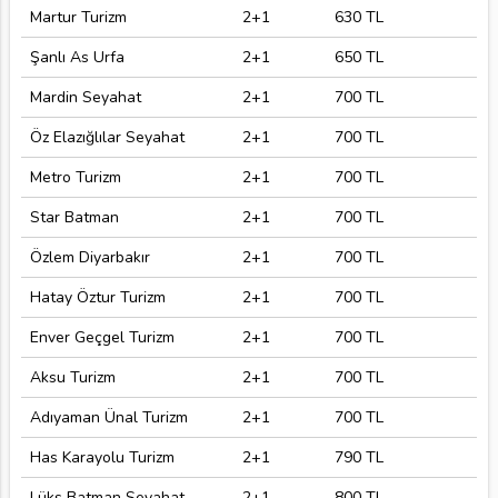
Martur Turizm
2+1
630 TL
Şanlı As Urfa
2+1
650 TL
Mardin Seyahat
2+1
700 TL
Öz Elazığlılar Seyahat
2+1
700 TL
Metro Turizm
2+1
700 TL
Star Batman
2+1
700 TL
Özlem Diyarbakır
2+1
700 TL
Hatay Öztur Turizm
2+1
700 TL
Enver Geçgel Turizm
2+1
700 TL
Aksu Turizm
2+1
700 TL
Adıyaman Ünal Turizm
2+1
700 TL
Has Karayolu Turizm
2+1
790 TL
Lüks Batman Seyahat
2+1
800 TL