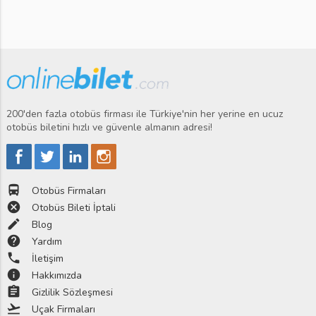
200'den fazla otobüs firması ile Türkiye'nin her yerine en ucuz
otobüs biletini hızlı ve güvenle almanın adresi!
directions_bus
Otobüs Firmaları
cancel
Otobüs Bileti İptali
edit
Blog
help
Yardım
phone
İletişim
info
Hakkımızda
assignment
Gizlilik Sözleşmesi
flight_takeoff
Uçak Firmaları