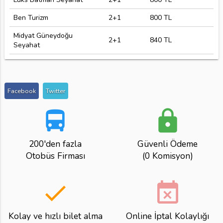
Ben Turizm
2+1
800 TL
Midyat Güneydoğu
2+1
840 TL
Seyahat
Facebook
Twitter
directions_bus
lock
200'den fazla
Güvenli Ödeme
Otobüs Firması
(0 Komisyon)
done
event_busy
Kolay ve hızlı bilet alma
Online İptal Kolaylığı