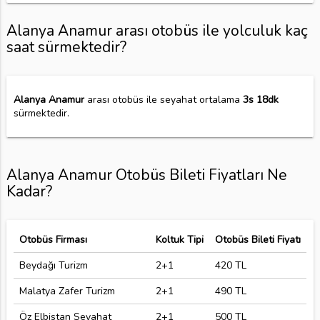
Alanya Anamur arası otobüs ile yolculuk kaç
saat sürmektedir?
Alanya Anamur
arası otobüs ile seyahat ortalama
3s 18dk
sürmektedir.
Alanya Anamur Otobüs Bileti Fiyatları Ne
Kadar?
Otobüs Firması
Koltuk Tipi
Otobüs Bileti Fiyatı
Beydağı Turizm
2+1
420 TL
Malatya Zafer Turizm
2+1
490 TL
Öz Elbistan Seyahat
2+1
500 TL