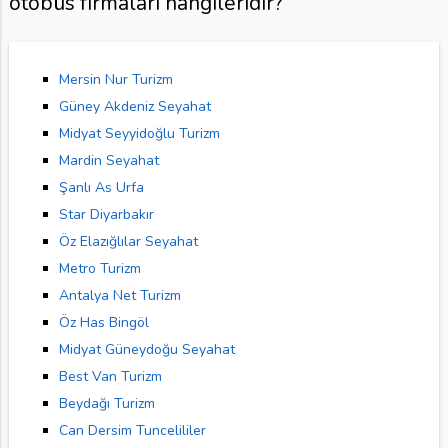
otobüs firmaları hangileridir?
Mersin Nur Turizm
Güney Akdeniz Seyahat
Midyat Seyyidoğlu Turizm
Mardin Seyahat
Şanlı As Urfa
Star Diyarbakır
Öz Elazığlılar Seyahat
Metro Turizm
Antalya Net Turizm
Öz Has Bingöl
Midyat Güneydoğu Seyahat
Best Van Turizm
Beydağı Turizm
Can Dersim Tuncelililer