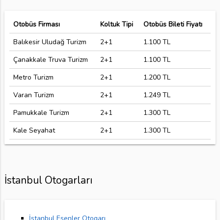
Otobüs Firması
Koltuk Tipi
Otobüs Bileti Fiyatı
Balıkesir Uludağ Turizm
2+1
1.100 TL
Çanakkale Truva Turizm
2+1
1.100 TL
Metro Turizm
2+1
1.200 TL
Varan Turizm
2+1
1.249 TL
Pamukkale Turizm
2+1
1.300 TL
Kale Seyahat
2+1
1.300 TL
İstanbul Otogarları
İstanbul Esenler Otogarı