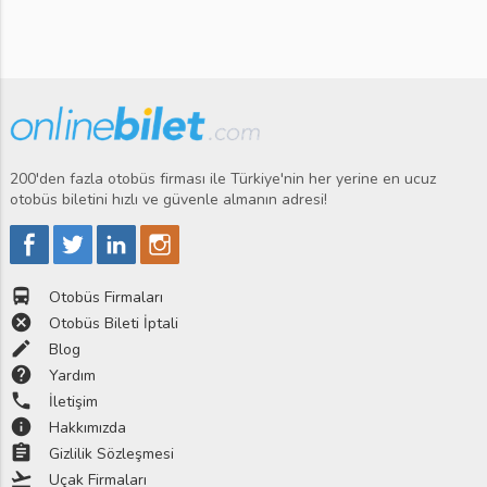
200'den fazla otobüs firması ile Türkiye'nin her yerine en ucuz
otobüs biletini hızlı ve güvenle almanın adresi!
directions_bus
Otobüs Firmaları
cancel
Otobüs Bileti İptali
edit
Blog
help
Yardım
phone
İletişim
info
Hakkımızda
assignment
Gizlilik Sözleşmesi
flight_takeoff
Uçak Firmaları