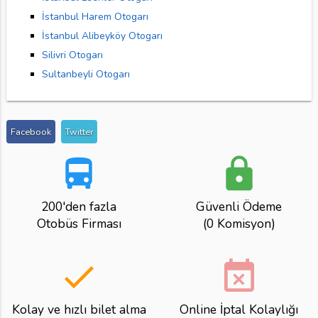
İstanbul Harem Otogarı
İstanbul Alibeyköy Otogarı
Silivri Otogarı
Sultanbeyli Otogarı
Facebook
Twitter
directions_bus
lock
200'den fazla
Güvenli Ödeme
Otobüs Firması
(0 Komisyon)
done
event_busy
Kolay ve hızlı bilet alma
Online İptal Kolaylığı