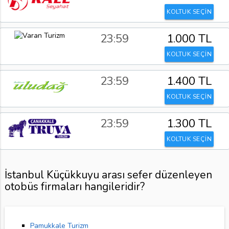
KOLTUK SEÇİN
23:59
1.000 TL
KOLTUK SEÇİN
23:59
1.400 TL
KOLTUK SEÇİN
23:59
1.300 TL
KOLTUK SEÇİN
İstanbul Küçükkuyu arası sefer düzenleyen
otobüs firmaları hangileridir?
Pamukkale Turizm