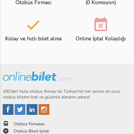
Otobüs Firması
(0 Komisyon)
done
event_busy
Kolay ve hızlı bilet alma
Online İptal Kolaylığı
200'den fazla otobüs firması ile Türkiye'nin her yerine en ucuz
otobüs biletini hızlı ve güvenle almanın adresi!
directions_bus
Otobüs Firmaları
cancel
Otobüs Bileti İptali