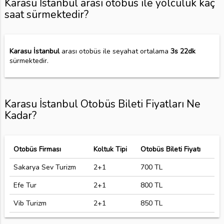
Karasu İstanbul arası otobüs ile yolculuk kaç
saat sürmektedir?
Karasu İstanbul
arası otobüs ile seyahat ortalama
3s 22dk
sürmektedir.
Karasu İstanbul Otobüs Bileti Fiyatları Ne
Kadar?
Otobüs Firması
Koltuk Tipi
Otobüs Bileti Fiyatı
Sakarya Sev Turizm
2+1
700 TL
Efe Tur
2+1
800 TL
Vib Turizm
2+1
850 TL