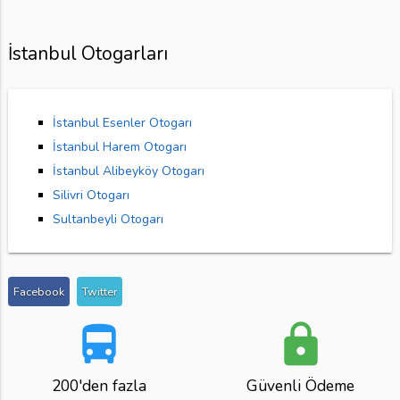
İstanbul Otogarları
İstanbul Esenler Otogarı
İstanbul Harem Otogarı
İstanbul Alibeyköy Otogarı
Silivri Otogarı
Sultanbeyli Otogarı
Facebook
Twitter
directions_bus
lock
200'den fazla
Güvenli Ödeme