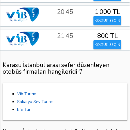
20:45
1.000 TL
KOLTUK SEÇİN
21:45
800 TL
KOLTUK SEÇİN
Karasu İstanbul arası sefer düzenleyen
otobüs firmaları hangileridir?
Vib Turizm
Sakarya Sev Turizm
Efe Tur