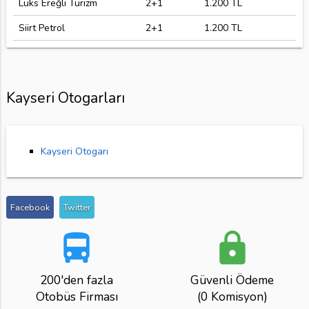
Lüks Ereğli Turizm
2+1
1.200 TL
Siirt Petrol
2+1
1.200 TL
Kayseri Otogarları
Kayseri Otogarı
Facebook
Twitter
directions_bus
lock
200'den fazla
Güvenli Ödeme
Otobüs Firması
(0 Komisyon)