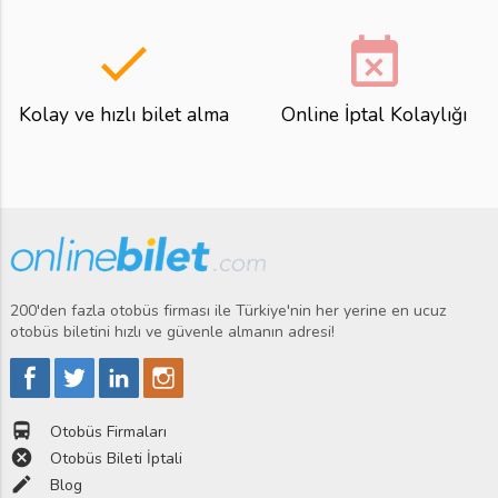
done
event_busy
Kolay ve hızlı bilet alma
Online İptal Kolaylığı
200'den fazla otobüs firması ile Türkiye'nin her yerine en ucuz
otobüs biletini hızlı ve güvenle almanın adresi!
directions_bus
Otobüs Firmaları
cancel
Otobüs Bileti İptali
edit
Blog