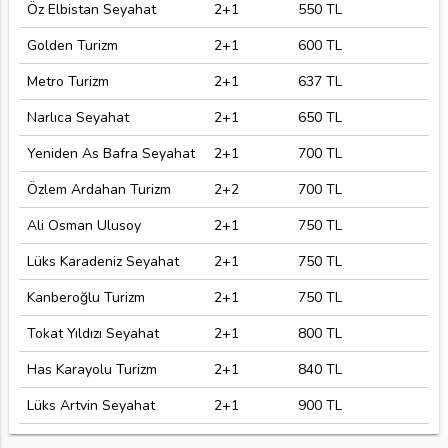
Öz Elbistan Seyahat
2+1
550 TL
Golden Turizm
2+1
600 TL
Metro Turizm
2+1
637 TL
Narlıca Seyahat
2+1
650 TL
Yeniden As Bafra Seyahat
2+1
700 TL
Özlem Ardahan Turizm
2+2
700 TL
Ali Osman Ulusoy
2+1
750 TL
Lüks Karadeniz Seyahat
2+1
750 TL
Kanberoğlu Turizm
2+1
750 TL
Tokat Yıldızı Seyahat
2+1
800 TL
Has Karayolu Turizm
2+1
840 TL
Lüks Artvin Seyahat
2+1
900 TL