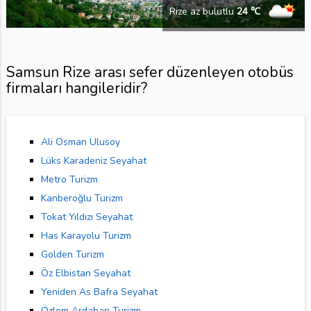
Rize az bulutlu
24 ℃
Samsun Rize arası sefer düzenleyen otobüs
firmaları hangileridir?
Ali Osman Ulusoy
Lüks Karadeniz Seyahat
Metro Turizm
Kanberoğlu Turizm
Tokat Yıldızı Seyahat
Has Karayolu Turizm
Golden Turizm
Öz Elbistan Seyahat
Yeniden As Bafra Seyahat
Özlem Ardahan Turizm