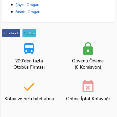
Çayeli Otogarı
Fındıklı Otogarı
Facebook
Twitter
directions_bus
lock
200'den fazla
Güvenli Ödeme
Otobüs Firması
(0 Komisyon)
done
event_busy
Kolay ve hızlı bilet alma
Online İptal Kolaylığı