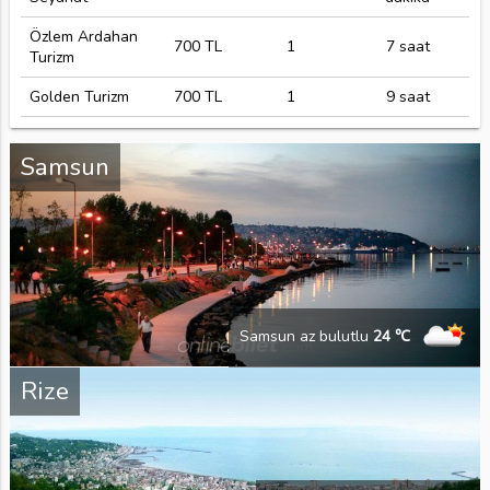
Özlem Ardahan
700 TL
1
7 saat
Turizm
Golden Turizm
700 TL
1
9 saat
Samsun
Samsun az bulutlu
24 ℃
Rize