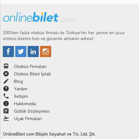
200'den fazla otobüs firması ile Türkiye'nin her yerine en ucuz
otobüs biletini hızlı ve güvenle almanın adresi!
directions_bus
Otobüs Firmaları
cancel
Otobüs Bileti İptali
edit
Blog
help
Yardım
phone
İletişim
info
Hakkımızda
assignment
Gizlilik Sözleşmesi
flight_takeoff
Uçak Firmaları
OnlineBilet com Bilişim Seyahat ve Tic. Ltd. Şti.