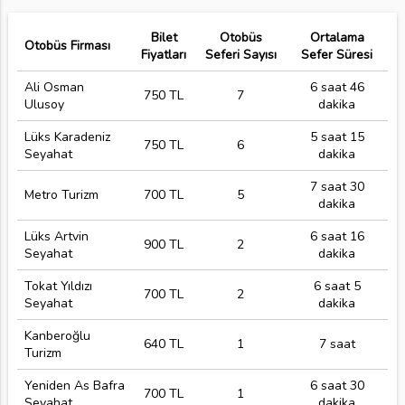
Bilet
Otobüs
Ortalama
Otobüs Firması
Fiyatları
Seferi Sayısı
Sefer Süresi
Ali Osman
6 saat 46
750 TL
7
Ulusoy
dakika
Lüks Karadeniz
5 saat 15
750 TL
6
Seyahat
dakika
7 saat 30
Metro Turizm
700 TL
5
dakika
Lüks Artvin
6 saat 16
900 TL
2
Seyahat
dakika
Tokat Yıldızı
6 saat 5
700 TL
2
Seyahat
dakika
Kanberoğlu
640 TL
1
7 saat
Turizm
Yeniden As Bafra
6 saat 30
700 TL
1
Seyahat
dakika