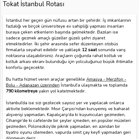
Tokat İstanbul Rotası
İstanbul her geçen gün nüfusu artan bir şehirdir. İş imkanlarının
fazlalığı ve birçok üniversiteye ev sahipliği yapması insanları
buraya çeken etkenlerin başında gelmektedir. Bazıları ise
sadece gezmek amaçlı güzeller güzeli şehri ziyaret
etmektedirler. İki şehir arasında sefer düzenleyen otobüs
firmalarla seyahat edebilir ve yaklaşık
12 saat
sonunda varış
noktasına ulaşabilirsiniz. Araçların çoğunda rahat koltuk ve
koltuk arkası ekranı bulunduğu için yolculuğunuz büyük ihtimalle
konforlu geçecektir.
Bu hatta hizmet veren araçlar genellikle
Amasya - Merzifon -
Bolu - Adapazarı üzerinden
İstanbul'a ulaşmakta ve toplamda
790 kilometreye
yakın yol katetmektedir.
İstanbul’da ise sizi gezilecek sayısız yer ve yapılacak onlarca
aktivite beklemektedir. Mısır Çarşısı’ndan kuruyemiş ve baharat
alışverişi yapmadan, Kapalıçarşı’da ki kuyumcuları gezmeden,
Cihangir’de ki cafelerde bir şeyler içmeden, en popüler müzeleri
gezmeden, Polonezköy’de piknik yapmadan, en azından bir
tiyatro oyunu izlemeden, vapurda simit çay keyfi yapmadan geri
dönmeyin deriz.