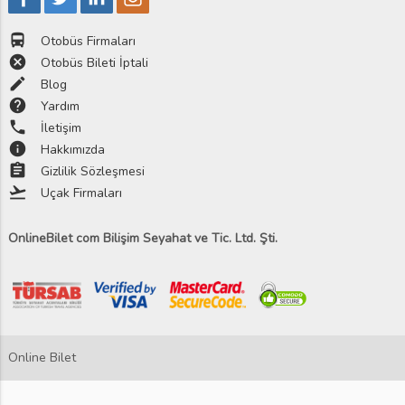
directions_bus
Otobüs Firmaları
cancel
Otobüs Bileti İptali
edit
Blog
help
Yardım
phone
İletişim
info
Hakkımızda
assignment
Gizlilik Sözleşmesi
flight_takeoff
Uçak Firmaları
OnlineBilet com Bilişim Seyahat ve Tic. Ltd. Şti.
Online Bilet