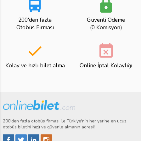
directions_bus
lock
200'den fazla
Güvenli Ödeme
Otobüs Firması
(0 Komisyon)
done
event_busy
Kolay ve hızlı bilet alma
Online İptal Kolaylığı
200'den fazla otobüs firması ile Türkiye'nin her yerine en ucuz
otobüs biletini hızlı ve güvenle almanın adresi!