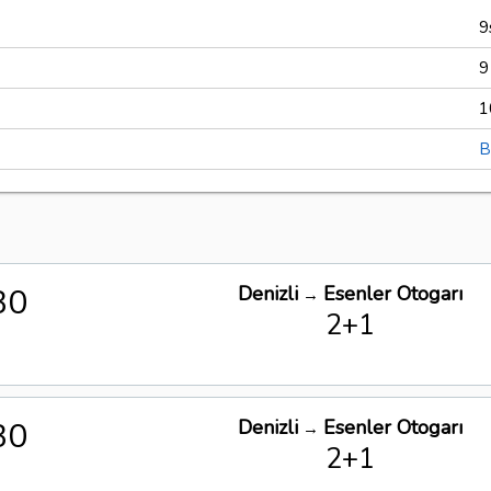
9
9
1
B
30
Denizli
Esenler Otogarı
→
2+1
30
Denizli
Esenler Otogarı
→
2+1