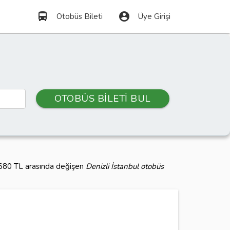
directions_bus
account_circle
Otobüs Bileti
Üye Girişi
OTOBÜS BİLETİ BUL
1.680 TL arasında değişen
Denizli İstanbul otobüs