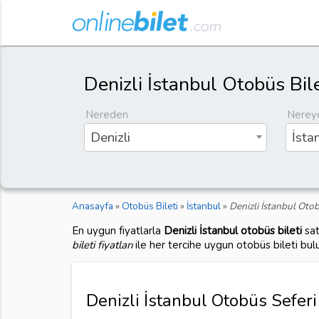
Denizli İstanbul Otobüs Bile
Nereden
Nerey
Denizli
İsta
Anasayfa
»
Otobüs Bileti
»
İstanbul
»
Denizli İstanbul Otob
En uygun fiyatlarla
Denizli İstanbul otobüs bileti
sat
bileti fiyatları
ile her tercihe uygun otobüs bileti bul
Denizli İstanbul Otobüs Seferi 