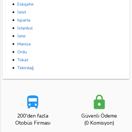
Eskişehir
İzmit
Isparta
İstanbul
İzmir
Manisa
Ordu
Tokat
Tekirdağ
directions_bus
lock
200'den fazla
Güvenli Ödeme
Otobüs Firması
(0 Komisyon)