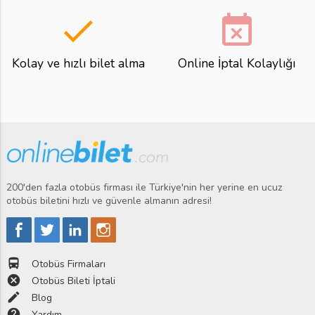
done
event_busy
Kolay ve hızlı bilet alma
Online İptal Kolaylığı
200'den fazla otobüs firması ile Türkiye'nin her yerine en ucuz
otobüs biletini hızlı ve güvenle almanın adresi!
directions_bus
Otobüs Firmaları
cancel
Otobüs Bileti İptali
edit
Blog
help
Yardım