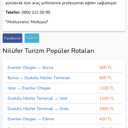
yürüterek tüm araç şoförlerine profesyonel eğitim sağlamıştır.
Telefon
: 0850 222 00 99
"
Mutluysanız, Mutluyuz
"
Facebook
Twitter
Nilüfer Turizm Popüler Rotaları
Esenler Otogarı → Bursa
600 TL
Bursa → Dudullu Nilüfer Terminali
600 TL
İzmir → Esenler Otogarı
1100 TL
Dudullu Nilüfer Terminali → İzmir
1100 TL
Dudullu Nilüfer Terminali → Ordu
1800 TL
Esenler Otogarı → Edirne
420 TL