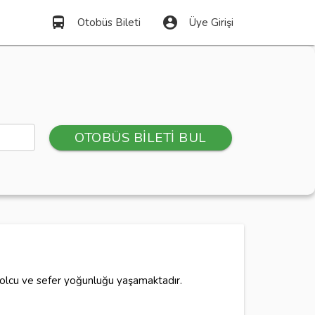
directions_bus
account_circle
Otobüs Bileti
Üye Girişi
OTOBÜS BİLETİ BUL
yolcu ve sefer yoğunluğu yaşamaktadır.