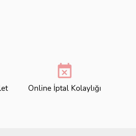
event_busy
let
Online İptal Kolaylığı