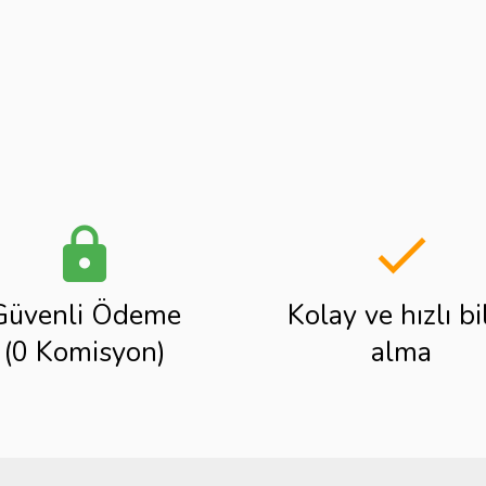
lock
done
Güvenli Ödeme
Kolay ve hızlı bi
(0 Komisyon)
alma