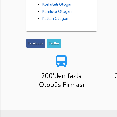
Korkuteli Otogarı
Kumluca Otogarı
Kalkan Otogarı
Facebook
Twitter
directions_bus
200'den fazla
Otobüs Firması