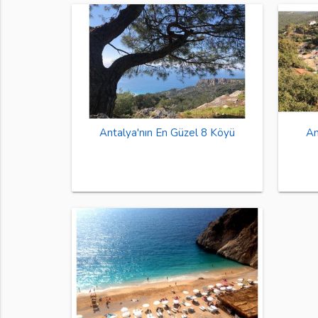
Antalya'nın En Güzel 8 Köyü
An