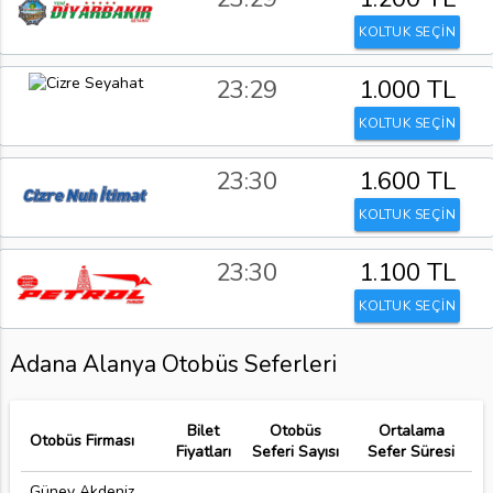
KOLTUK SEÇİN
23:29
1.000 TL
KOLTUK SEÇİN
23:30
1.600 TL
KOLTUK SEÇİN
23:30
1.100 TL
KOLTUK SEÇİN
Adana Alanya Otobüs Seferleri
Bilet
Otobüs
Ortalama
Otobüs Firması
Fiyatları
Seferi Sayısı
Sefer Süresi
Güney Akdeniz