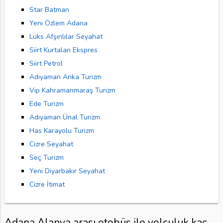
Star Batman
Yeni Özlem Adana
Lüks Afşınlılar Seyahat
Siirt Kurtalan Ekspres
Siirt Petrol
Adıyaman Anka Turizm
Vip Kahramanmaraş Turizm
Ede Turizm
Adıyaman Ünal Turizm
Has Karayolu Turizm
Cizre Seyahat
Seç Turizm
Yeni Diyarbakır Seyahat
Cizre İtimat
Adana Alanya arası otobüs ile yolculuk kaç