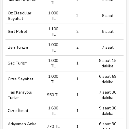
TL
Öz Elazığlılar
1.000
2
8 saat
Seyahat
TL
1.100
Siirt Petrol
2
8 saat
TL
1.000
Ben Turizm
2
7 saat
TL
1.000
8 saat 15
Seç Turizm
1
TL
dakika
1.000
6 saat 59
Cizre Seyahat
1
TL
dakika
Has Karayolu
7 saat 30
950 TL
1
Turizm
dakika
1.600
9 saat 30
Cizre İtimat
1
TL
dakika
Adıyaman Anka
6 saat 30
770 TL
1