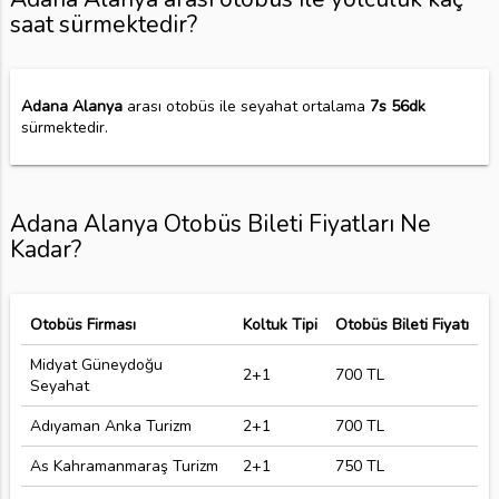
saat sürmektedir?
Adana Alanya
arası otobüs ile seyahat ortalama
7s 56dk
sürmektedir.
Adana Alanya Otobüs Bileti Fiyatları Ne
Kadar?
Otobüs Firması
Koltuk Tipi
Otobüs Bileti Fiyatı
Midyat Güneydoğu
2+1
700 TL
Seyahat
Adıyaman Anka Turizm
2+1
700 TL
As Kahramanmaraş Turizm
2+1
750 TL