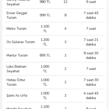
980 TL
12
9 saat
Seyahat
Enver Geçgel
7 saat 45
999 TL
8
Turizm
dakika
1.100
Metro Turizm
4
7 saat
TL
1.200
7 saat 21
Öz Gülaras Turizm
3
TL
dakika
8 saat 30
Martur Turizm
895 TL
2
dakika
Lüks Batman
1.000
2
7 saat
Seyahat
TL
Hatay Öztur
1.000
7 saat 30
2
Turizm
TL
dakika
1.000
4 saat 45
Şanlı As Urfa
2
TL
dakika
1.100
Mardin Seyahat
2
9 saat