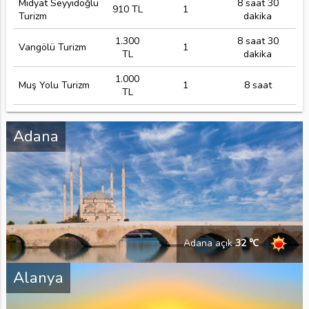
Midyat Seyyidoğlu
8 saat 30
910 TL
1
Turizm
dakika
1.300
8 saat 30
Vangölü Turizm
1
TL
dakika
1.000
Muş Yolu Turizm
1
8 saat
TL
Adana
Adana açık
32 ℃
Alanya