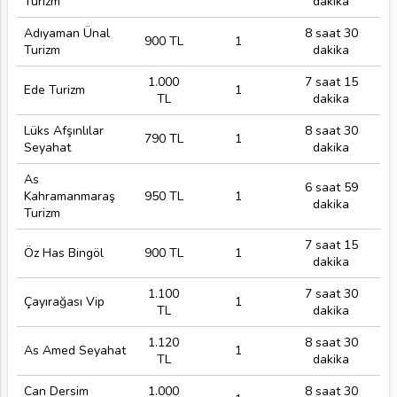
Turizm
dakika
Adıyaman Ünal
8 saat 30
900 TL
1
Turizm
dakika
1.000
7 saat 15
Ede Turizm
1
TL
dakika
Lüks Afşınlılar
8 saat 30
790 TL
1
Seyahat
dakika
As
6 saat 59
Kahramanmaraş
950 TL
1
dakika
Turizm
7 saat 15
Öz Has Bingöl
900 TL
1
dakika
1.100
7 saat 30
Çayırağası Vip
1
TL
dakika
1.120
8 saat 30
As Amed Seyahat
1
TL
dakika
Can Dersim
1.000
8 saat 30