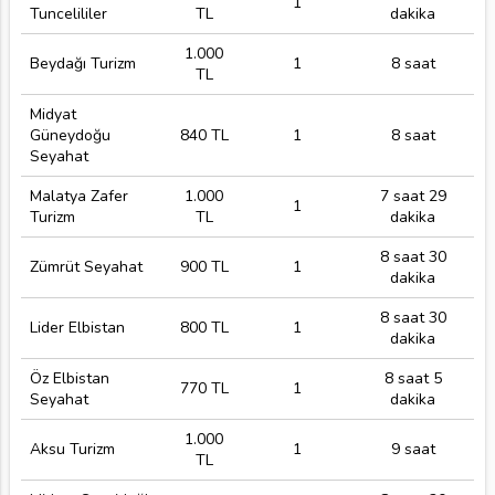
1
Tuncelililer
TL
dakika
1.000
Beydağı Turizm
1
8 saat
TL
Midyat
Güneydoğu
840 TL
1
8 saat
Seyahat
Malatya Zafer
1.000
7 saat 29
1
Turizm
TL
dakika
8 saat 30
Zümrüt Seyahat
900 TL
1
dakika
8 saat 30
Lider Elbistan
800 TL
1
dakika
Öz Elbistan
8 saat 5
770 TL
1
Seyahat
dakika
1.000
Aksu Turizm
1
9 saat
TL