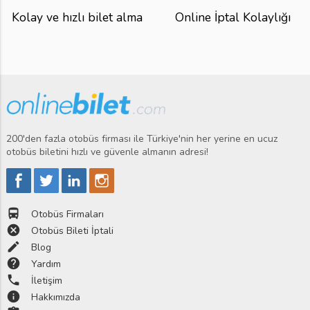
Kolay ve hızlı bilet alma
Online İptal Kolaylığı
200'den fazla otobüs firması ile Türkiye'nin her yerine en ucuz
otobüs biletini hızlı ve güvenle almanın adresi!
directions_bus
Otobüs Firmaları
cancel
Otobüs Bileti İptali
edit
Blog
help
Yardım
phone
İletişim
info
Hakkımızda