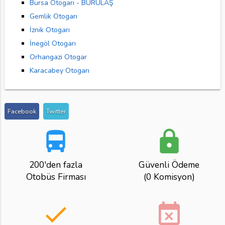
Bursa Otogarı - BURULAŞ
Gemlik Otogarı
İznik Otogarı
İnegöl Otogarı
Orhangazi Otogar
Karacabey Otogarı
Facebook
Twitter
directions_bus
lock
200'den fazla
Güvenli Ödeme
Otobüs Firması
(0 Komisyon)
done
event_busy