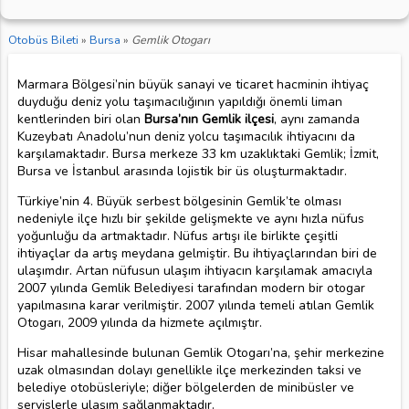
Otobüs Bileti
»
Bursa
»
Gemlik Otogarı
Marmara Bölgesi’nin büyük sanayi ve ticaret hacminin ihtiyaç
duyduğu deniz yolu taşımacılığının yapıldığı önemli liman
kentlerinden biri olan
Bursa’nın Gemlik ilçesi
, aynı zamanda
Kuzeybatı Anadolu’nun deniz yolcu taşımacılık ihtiyacını da
karşılamaktadır. Bursa merkeze 33 km uzaklıktaki Gemlik; İzmit,
Bursa ve İstanbul arasında lojistik bir üs oluşturmaktadır.
Türkiye’nin 4. Büyük serbest bölgesinin Gemlik’te olması
nedeniyle ilçe hızlı bir şekilde gelişmekte ve aynı hızla nüfus
yoğunluğu da artmaktadır. Nüfus artışı ile birlikte çeşitli
ihtiyaçlar da artış meydana gelmiştir. Bu ihtiyaçlarından biri de
ulaşımdır. Artan nüfusun ulaşım ihtiyacın karşılamak amacıyla
2007 yılında Gemlik Belediyesi tarafından modern bir otogar
yapılmasına karar verilmiştir. 2007 yılında temeli atılan Gemlik
Otogarı, 2009 yılında da hizmete açılmıştır.
Hisar mahallesinde bulunan Gemlik Otogarı’na, şehir merkezine
uzak olmasından dolayı genellikle ilçe merkezinden taksi ve
belediye otobüsleriyle; diğer bölgelerden de minibüsler ve
servislerle ulaşım sağlanmaktadır.