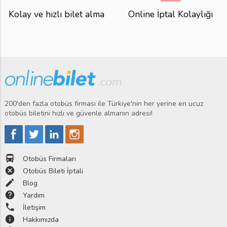
Kolay ve hızlı bilet alma
Online İptal Kolaylığı
200'den fazla otobüs firması ile Türkiye'nin her yerine en ucuz
otobüs biletini hızlı ve güvenle almanın adresi!
directions_bus
Otobüs Firmaları
cancel
Otobüs Bileti İptali
edit
Blog
help
Yardım
phone
İletişim
info
Hakkımızda