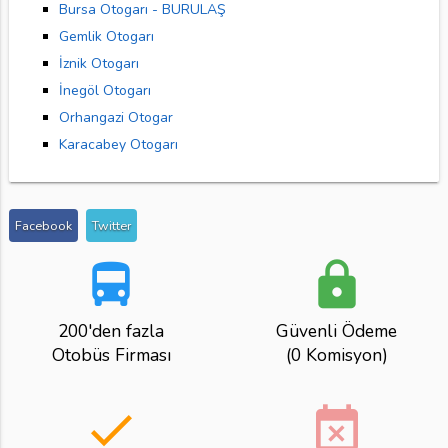
Bursa Otogarı - BURULAŞ
Gemlik Otogarı
İznik Otogarı
İnegöl Otogarı
Orhangazi Otogar
Karacabey Otogarı
Facebook
Twitter
directions_bus
lock
200'den fazla
Güvenli Ödeme
Otobüs Firması
(0 Komisyon)
done
event_busy