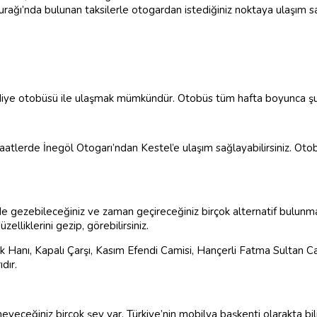
ağı’nda bulunan taksilerle otogardan istediğiniz noktaya ulaşım sağ
diye otobüsü ile ulaşmak mümkündür. Otobüs tüm hafta boyunca şu
lerde İnegöl Otogarı’ndan Kestel’e ulaşım sağlayabilirsiniz. Otobüs
 gezebileceğiniz ve zaman geçireceğiniz birçok alternatif bulunmak
elliklerini gezip, görebilirsiniz.
lik Hanı, Kapalı Çarşı, Kasım Efendi Camisi, Hançerli Fatma Sultan 
dır.
ceğiniz birçok şey var. Türkiye’nin mobilya başkenti olarakta bil