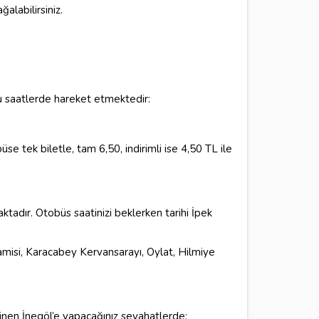
alabilirsiniz.
 saatlerde hareket etmektedir:
e tek biletle, tam 6,50, indirimli ise 4,50 TL ile
tadır. Otobüs saatinizi beklerken tarihi İpek
Camisi, Karacabey Kervansarayı, Oylat, Hilmiye
inen İnegöl’e yapacağınız seyahatlerde;