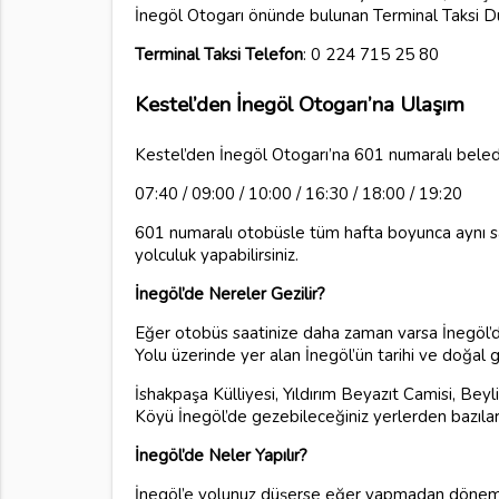
İnegöl Otogarı önünde bulunan Terminal Taksi Dur
Terminal Taksi Telefon
: 0 224 715 25 80
Kestel’den İnegöl Otogarı’na Ulaşım
Kestel’den İnegöl Otogarı’na 601 numaralı bele
07:40 / 09:00 / 10:00 / 16:30 / 18:00 / 19:20
601 numaralı otobüsle tüm hafta boyunca aynı saat
yolculuk yapabilirsiniz.
İnegöl’de Nereler Gezilir?
Eğer otobüs saatinize daha zaman varsa İnegöl’de
Yolu üzerinde yer alan İnegöl’ün tarihi ve doğal güz
İshakpaşa Külliyesi, Yıldırım Beyazıt Camisi, Bey
Köyü İnegöl’de gezebileceğiniz yerlerden bazıları
İnegöl’de Neler Yapılır?
İnegöl’e yolunuz düşerse eğer yapmadan dönemeye