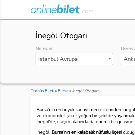
İnegöl Otogarı
Nereden
Nerey
İstanbul Avrupa
Anka
Otobüs Bileti
»
Bursa
»
İnegöl Otogarı
Bursa’nın en büyük sanayi merkezlerinden İnegöl,
ve ekonomik ilişkiler yoğun bir şekilde yaşanmakt
İnegöl’de, ulaşım alanında da önemli bir gelişme 
İnegöl,
Bursa’nın en kalabalık nüfuslu ilçesi
olduğu