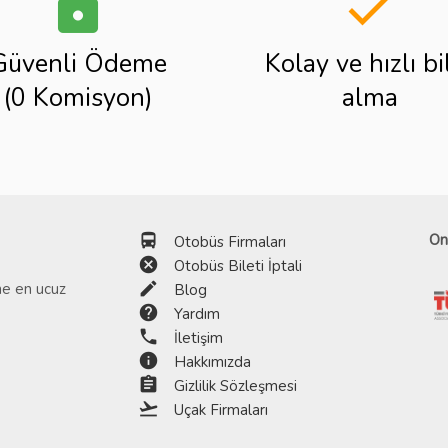
lock
done
Güvenli Ödeme
Kolay ve hızlı bi
(0 Komisyon)
alma
directions_bus
On
Otobüs Firmaları
cancel
Otobüs Bileti İptali
edit
ine en ucuz
Blog
help
Yardım
phone
İletişim
info
Hakkımızda
assignment
Gizlilik Sözleşmesi
flight_takeoff
Uçak Firmaları