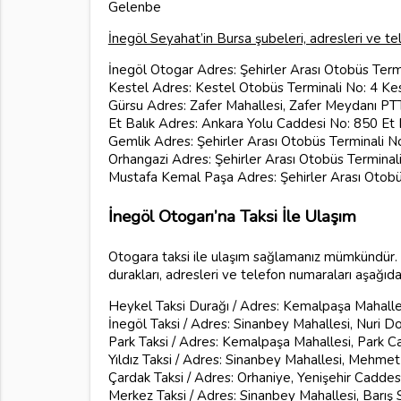
Gelenbe
İnegöl Seyahat’in Bursa şubeleri, adresleri ve te
İnegöl Otogar Adres: Şehirler Arası Otobüs Term
Kestel Adres: Kestel Otobüs Terminali No: 4 Ke
Gürsu Adres: Zafer Mahallesi, Zafer Meydanı PTT
Et Balık Adres: Ankara Yolu Caddesi No: 850 Et 
Gemlik Adres: Şehirler Arası Otobüs Terminali N
Orhangazi Adres: Şehirler Arası Otobüs Terminal
Mustafa Kemal Paşa Adres: Şehirler Arası Otobü
İnegöl Otogarı’na Taksi İle Ulaşım
Otogara taksi ile ulaşım sağlamanız mümkündür. B
durakları, adresleri ve telefon numaraları aşağıd
Heykel Taksi Durağı / Adres: Kemalpaşa Mahalle
İnegöl Taksi / Adres: Sinanbey Mahallesi, Nuri 
Park Taksi / Adres: Kemalpaşa Mahallesi, Park C
Yıldız Taksi / Adres: Sinanbey Mahallesi, Mehm
Çardak Taksi / Adres: Orhaniye, Yenişehir Cadde
Merkez Taksi / Adres: Sinanbey Mahallesi, Barış