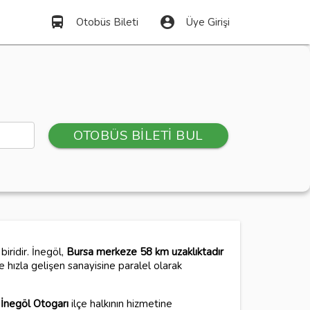
directions_bus
account_circle
Otobüs Bileti
Üye Girişi
OTOBÜS BİLETİ BUL
iridir. İnegöl,
Bursa merkeze 58 km uzaklıktadır
 hızla gelişen sanayisine paralel olarak
a
İnegöl Otogarı
ilçe halkının hizmetine