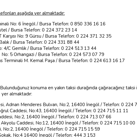
lefonları aşağıda yer almaktadır:
inali No: 6 İnegöl / Bursa Telefon: 0 850 336 16 16
stel / Bursa Telefon: 0 224 372 23 14
 Karşısı No: 9 Gürsu / Bursa Telefon: 0 224 371 32 35
Balık / Bursa Telefon: 0 224 331 88 44
o: 4/C Gemlik / Bursa Telefon: 0 224 513 13 44
i No: 5 Orhangazi / Bursa Telefon: 0 224 573 07 79
s Terminali M. Kemal Paşa / Bursa Telefon: 0 224 613 16 17
ulunduğunuz konuma en yakın taksi durağında çağıracağınız taksi ile
a yer almaktadır:
si, Adnan Menderes Bulvarı, No:2, 16400 İnegöl / Telefon: 0 224
Doğrul Caddesi, No:43, 16400 İnegöl / Telefon: 0 224 715 11 11
addesi, No:2, 16400 İnegöl / Telefon: 0 224 713 07 66
et Akyolu Caddesi, No:12, 16400 İnegöl / Telefon: 0 224 715 10 00
si, No:2, 16400 İnegöl / Telefon: 0 224 715 15 59
 Sokak, No:4 16400 İnegöl / Telefon: 444 3 153