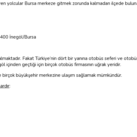
eyen yolcular Bursa merkeze gitmek zorunda kalmadan ilçede buluna
6400 İnegöl/Bursa
almaktadır. Fakat Türkiye’nin dört bir yanına otobüs seferi ve otob
 içinden geçtiği için birçok otobüs firmasının uğrak yeridir.
ile birçok büyükşehir merkezine ulaşım sağlamak mümkündür.
ardır
: