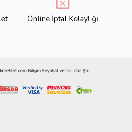
event_busy
let
Online İptal Kolaylığı
lineBilet com Bilişim Seyahat ve Tic. Ltd. Şti.