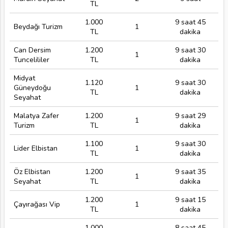
TL
1.000
9 saat 45
Beydağı Turizm
1
TL
dakika
Can Dersim
1.200
9 saat 30
1
Tuncelililer
TL
dakika
Midyat
1.120
9 saat 30
Güneydoğu
1
TL
dakika
Seyahat
Malatya Zafer
1.200
9 saat 29
1
Turizm
TL
dakika
1.100
9 saat 30
Lider Elbistan
1
TL
dakika
Öz Elbistan
1.200
9 saat 35
1
Seyahat
TL
dakika
1.200
9 saat 15
Çayırağası Vip
1
TL
dakika
1.000
8 saat 45