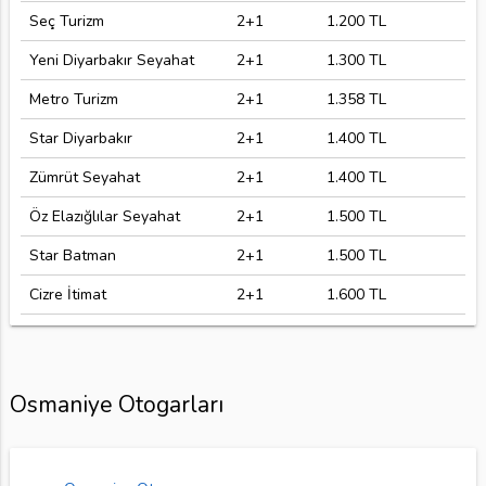
Seç Turizm
2+1
1.200 TL
Yeni Diyarbakır Seyahat
2+1
1.300 TL
Metro Turizm
2+1
1.358 TL
Star Diyarbakır
2+1
1.400 TL
Zümrüt Seyahat
2+1
1.400 TL
Öz Elazığlılar Seyahat
2+1
1.500 TL
Star Batman
2+1
1.500 TL
Cizre İtimat
2+1
1.600 TL
Osmaniye Otogarları