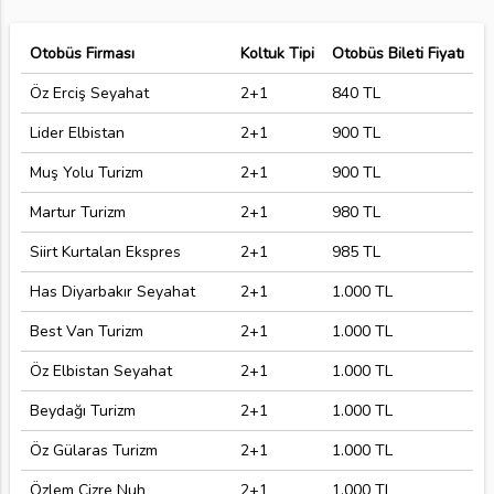
Otobüs Firması
Koltuk Tipi
Otobüs Bileti Fiyatı
Öz Erciş Seyahat
2+1
840 TL
Lider Elbistan
2+1
900 TL
Muş Yolu Turizm
2+1
900 TL
Martur Turizm
2+1
980 TL
Siirt Kurtalan Ekspres
2+1
985 TL
Has Diyarbakır Seyahat
2+1
1.000 TL
Best Van Turizm
2+1
1.000 TL
Öz Elbistan Seyahat
2+1
1.000 TL
Beydağı Turizm
2+1
1.000 TL
Öz Gülaras Turizm
2+1
1.000 TL
Özlem Cizre Nuh
2+1
1.000 TL