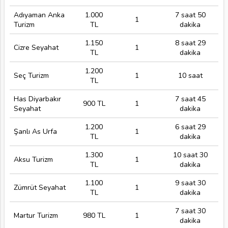
Adıyaman Anka
1.000
7 saat 50
1
Turizm
TL
dakika
1.150
8 saat 29
Cizre Seyahat
1
TL
dakika
1.200
Seç Turizm
1
10 saat
TL
Has Diyarbakır
7 saat 45
900 TL
1
Seyahat
dakika
1.200
6 saat 29
Şanlı As Urfa
1
TL
dakika
1.300
10 saat 30
Aksu Turizm
1
TL
dakika
1.100
9 saat 30
Zümrüt Seyahat
1
TL
dakika
7 saat 30
Martur Turizm
980 TL
1
dakika