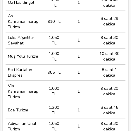
Öz Has Bingöl
1
TL
dakika
As
8 saat 29
Kahramanmaraş
910 TL
1
dakika
Turizm
Lüks Afşınlılar
1.050
9 saat 30
1
Seyahat
TL
dakika
1.000
10 saat 30
Muş Yolu Turizm
1
TL
dakika
Siirt Kurtalan
8 saat 1
985 TL
1
Ekspres
dakika
Vip
1.000
9 saat 20
Kahramanmaraş
1
TL
dakika
Turizm
1.200
8 saat 45
Ede Turizm
1
TL
dakika
Adıyaman Ünal
1.050
9 saat 30
1
Turizm
TL
dakika