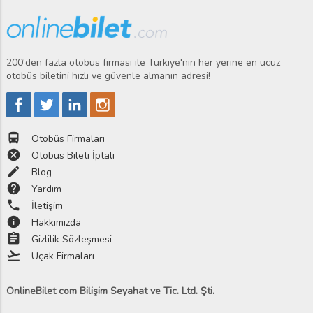
200'den fazla otobüs firması ile Türkiye'nin her yerine en ucuz
otobüs biletini hızlı ve güvenle almanın adresi!
directions_bus
Otobüs Firmaları
cancel
Otobüs Bileti İptali
edit
Blog
help
Yardım
phone
İletişim
info
Hakkımızda
assignment
Gizlilik Sözleşmesi
flight_takeoff
Uçak Firmaları
OnlineBilet com Bilişim Seyahat ve Tic. Ltd. Şti.