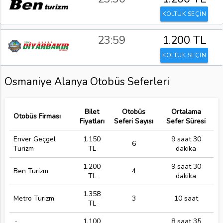
KOLTUK SEÇİN
23:59
1.200 TL
KOLTUK SEÇİN
Osmaniye Alanya Otobüs Seferleri
Bilet
Otobüs
Ortalama
Otobüs Firması
Fiyatları
Seferi Sayısı
Sefer Süresi
Enver Geçgel
1.150
9 saat 30
6
Turizm
TL
dakika
1.200
9 saat 30
Ben Turizm
4
TL
dakika
1.358
Metro Turizm
3
10 saat
TL
1.100
8 saat 35