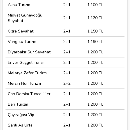
Aksu Turizm
2+1
1.100 TL
Midyat Güneydoğu
2+1
1.120 TL
Seyahat
Cizre Seyahat
2+1
1.150 TL
Vangölü Turizm
2+1
1.190 TL
Diyarbakır Sur Seyahat
2+1
1.200 TL
Enver Geçgel Turizm
2+1
1.200 TL
Malatya Zafer Turizm
2+1
1.200 TL
Mersin Nur Turizm
2+2
1.200 TL
Can Dersim Tuncelililer
2+1
1.200 TL
Ben Turizm
2+1
1.200 TL
Çayırağası Vip
2+1
1.200 TL
Şanlı As Urfa
2+1
1.200 TL