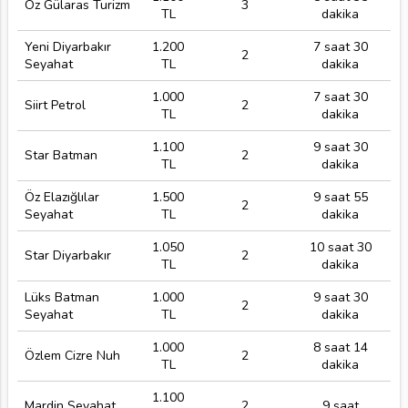
Öz Gülaras Turizm
3
TL
dakika
Yeni Diyarbakır
1.200
7 saat 30
2
Seyahat
TL
dakika
1.000
7 saat 30
Siirt Petrol
2
TL
dakika
1.100
9 saat 30
Star Batman
2
TL
dakika
Öz Elazığlılar
1.500
9 saat 55
2
Seyahat
TL
dakika
1.050
10 saat 30
Star Diyarbakır
2
TL
dakika
Lüks Batman
1.000
9 saat 30
2
Seyahat
TL
dakika
1.000
8 saat 14
Özlem Cizre Nuh
2
TL
dakika
1.100
Mardin Seyahat
2
9 saat