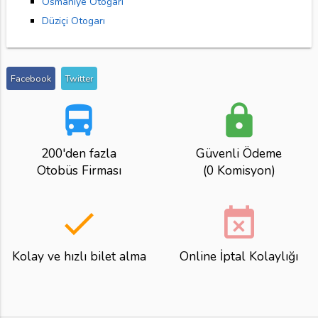
Osmaniye Otogarı
Düziçi Otogarı
Facebook
Twitter
directions_bus
lock
200'den fazla
Güvenli Ödeme
Otobüs Firması
(0 Komisyon)
done
event_busy
Kolay ve hızlı bilet alma
Online İptal Kolaylığı