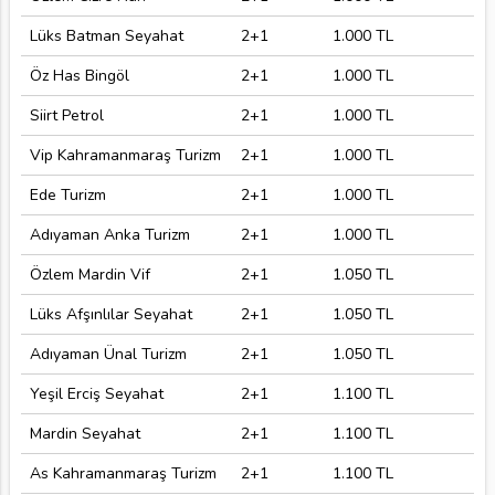
Lüks Batman Seyahat
2+1
1.000 TL
Öz Has Bingöl
2+1
1.000 TL
Siirt Petrol
2+1
1.000 TL
Vip Kahramanmaraş Turizm
2+1
1.000 TL
Ede Turizm
2+1
1.000 TL
Adıyaman Anka Turizm
2+1
1.000 TL
Özlem Mardin Vif
2+1
1.050 TL
Lüks Afşınlılar Seyahat
2+1
1.050 TL
Adıyaman Ünal Turizm
2+1
1.050 TL
Yeşil Erciş Seyahat
2+1
1.100 TL
Mardin Seyahat
2+1
1.100 TL
As Kahramanmaraş Turizm
2+1
1.100 TL